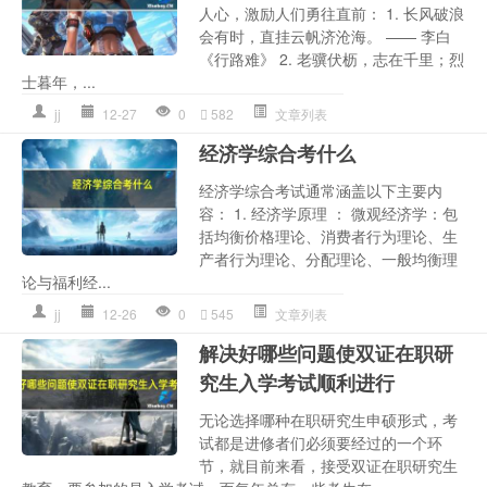
人心，激励人们勇往直前： 1. 长风破浪
会有时，直挂云帆济沧海。 —— 李白
《行路难》 2. 老骥伏枥，志在千里；烈
士暮年，...
jj
12-27
0
582
文章列表
经济学综合考什么
经济学综合考试通常涵盖以下主要内
容： 1. 经济学原理 ： 微观经济学：包
括均衡价格理论、消费者行为理论、生
产者行为理论、分配理论、一般均衡理
论与福利经...
jj
12-26
0
545
文章列表
解决好哪些问题使双证在职研
究生入学考试顺利进行
无论选择哪种在职研究生申硕形式，考
试都是进修者们必须要经过的一个环
节，就目前来看，接受双证在职研究生