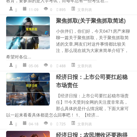
教育，要参加的是入学考试，而每年总有一些考生在...
jj
11-09
0
895
文章列表
聚焦抓取(关于聚焦抓取简述)
小伙伴们，你们好，今天0471房产来聊
聊一篇关于聚焦抓取，关于聚焦抓取简
述的文章,网友们对这件事情都比较关
注，那么现在就为大家来简单介绍下，
希望对各位...
jj
05-06
0
488
文章列表
经济日报：上市公司要扛起稳
市场责任
【经济日报：上市公司要扛起稳市场责
任】!!!今天受到全网的关注度非常高，
那么具体的是什么情况呢，下面大家可
以一起来看看具体都是怎么回事吧！ 1、【经济...
jj
04-18
0
725
文章列表
经济日报：农民增收还要跑得