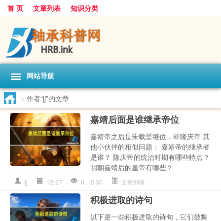
首 页
文章列表
知识分类
网站导航
>
作者“jj”的文章
嘉靖后面是谁继承帝位
嘉靖帝之后是朱载垕继位，即隆庆帝 其
他小伙伴的相似问题： 嘉靖帝的继承者
是谁？ 隆庆帝的统治时期有哪些特点？
明朝嘉靖后的皇帝有哪些？
jj
12-27
0
30
文章列表
积极进取的诗句
以下是一些积极进取的诗句，它们鼓舞