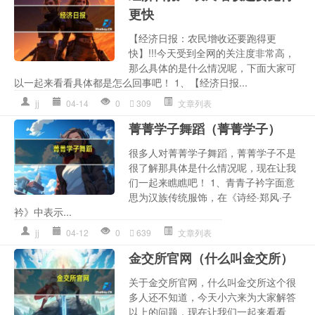
更快
【经济日报：农民增收还要跑得更
快】!!!今天受到全网的关注度非常高，
那么具体的是什么情况呢，下面大家可
以一起来看看具体都是怎么回事吧！ 1、【经济日报...
jj
04-14
0
309
文章列表
菁菁学子舞蹈（菁菁学子）
很多人对菁菁学子舞蹈，菁菁学子不是
很了解那具体是什么情况呢，现在让我
们一起来瞧瞧吧！ 1、青青子衿字面意
思为汉族传统服饰，在《诗经·郑风·子
衿》中表示...
jj
04-12
0
639
文章列表
金交所官网（什么叫金交所）
关于金交所官网，什么叫金交所这个很
多人还不知道，今天小六来为大家解答
以上的问题，现在让我们一起来看看