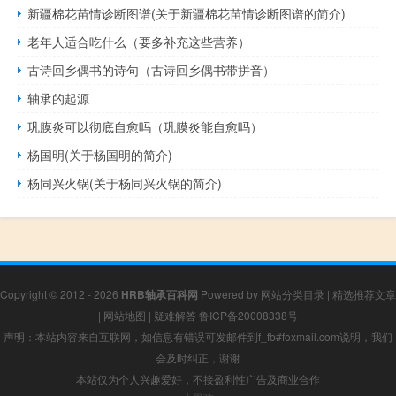
新疆棉花苗情诊断图谱(关于新疆棉花苗情诊断图谱的简介)
老年人适合吃什么（要多补充这些营养）
古诗回乡偶书的诗句（古诗回乡偶书带拼音）
轴承的起源
巩膜炎可以彻底自愈吗（巩膜炎能自愈吗）
杨国明(关于杨国明的简介)
杨同兴火锅(关于杨同兴火锅的简介)
Copyright © 2012 - 2026
HRB轴承百科网
Powered by
网站分类目录
|
精选推荐文章
|
网站地图
|
疑难解答
鲁ICP备20008338号
声明：本站内容来自互联网，如信息有错误可发邮件到f_fb#foxmail.com说明，我们
会及时纠正，谢谢
本站仅为个人兴趣爱好，不接盈利性广告及商业合作