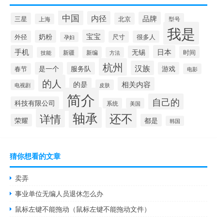
中国
内径
品牌
三星
北京
型号
上海
我是
宝宝
奶粉
外径
很多人
尺寸
孕妇
手机
日本
无锡
时间
新疆
新编
技能
方法
杭州
汉族
是一个
服务队
游戏
春节
电影
的人
相关内容
的是
电视剧
皮肤
简介
自己的
科技有限公司
系统
美国
轴承
还不
详情
荣耀
都是
韩国
猜你想看的文章
卖弄
事业单位无编人员退休怎么办
鼠标左键不能拖动（鼠标左键不能拖动文件）