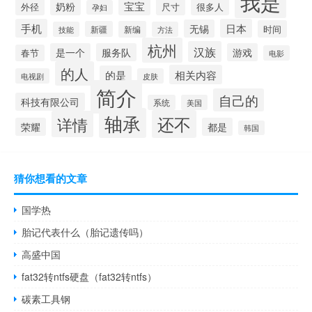
我是
宝宝
奶粉
外径
很多人
尺寸
孕妇
手机
日本
无锡
时间
新疆
新编
技能
方法
杭州
汉族
是一个
服务队
游戏
春节
电影
的人
相关内容
的是
电视剧
皮肤
简介
自己的
科技有限公司
系统
美国
轴承
还不
详情
荣耀
都是
韩国
猜你想看的文章
国学热
胎记代表什么（胎记遗传吗）
高盛中国
fat32转ntfs硬盘（fat32转ntfs）
碳素工具钢