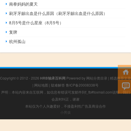
南拳妈妈的夏天
刷牙牙龈出血是什么原因（刷牙牙龈出血是什么原因）
8月5号是什么星座（8月5号）
复牌
杭州孤山
Copyright © 2012 - 2026
HRB轴承百科网
Powered by
网站分类目录
|
精选推荐文章
|
网站地图
|
疑难解答
鲁ICP备20008338号
声明：本站内容来自互联网，如信息有错误可发邮件到f_fb#foxmail.com说明，我们
会及时纠正，谢谢
本站仅为个人兴趣爱好，不接盈利性广告及商业合作
小男孩