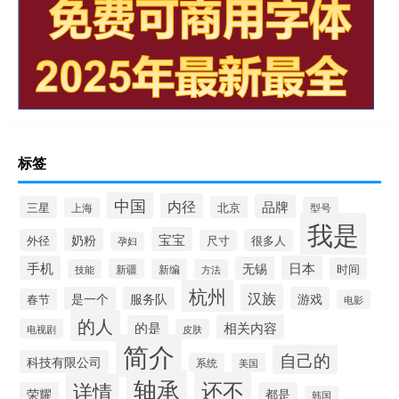
标签
中国
内径
品牌
三星
北京
型号
上海
我是
宝宝
奶粉
外径
很多人
尺寸
孕妇
手机
日本
无锡
时间
新疆
新编
技能
方法
杭州
汉族
是一个
服务队
游戏
春节
电影
的人
相关内容
的是
电视剧
皮肤
简介
自己的
科技有限公司
系统
美国
轴承
还不
详情
荣耀
都是
韩国