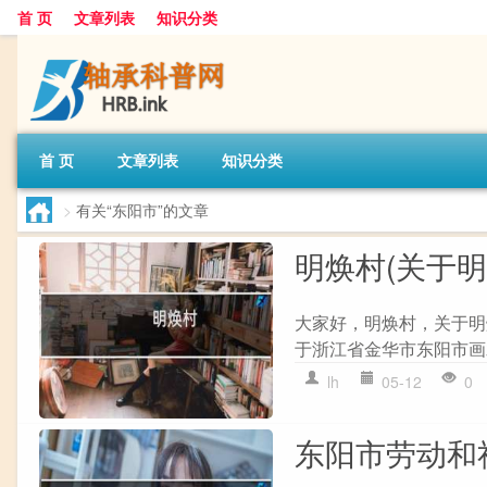
首 页
文章列表
知识分类
首 页
文章列表
知识分类
>
有关“东阳市”的文章
明焕村(关于明
大家好，明焕村，关于明
于浙江省金华市东阳市画水镇
lh
05-12
0
东阳市劳动和