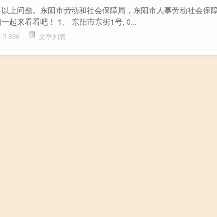
答以上问题。东阳市劳动和社会保障局，东阳市人事劳动社会保
起来看看吧！ 1、 东阳市东街1号, 0...
896
文章列表