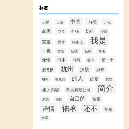
标签
中国
内径
三星
北京
上海
品牌
奶粉
外径
型号
孕妇
我是
宝宝
很多人
尺寸
手机
新疆
新编
技能
方法
日本
无锡
是一个
时间
春节
杭州
汉族
服务队
游戏
的人
的是
电影
电视剧
皮肤
简介
相关内容
科技有限公司
自己的
荣耀
系统
美国
轴承
还不
详情
都是
韩国