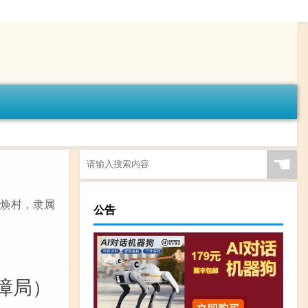
☚
明焕村，隶属
公告
障局）