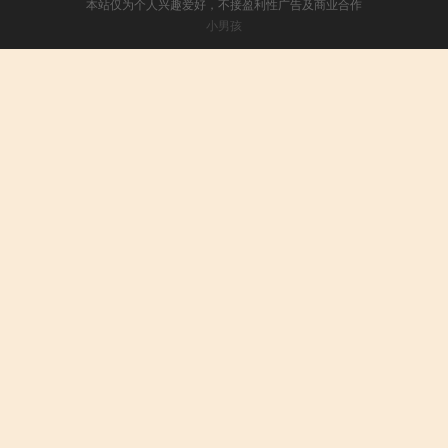
本站仅为个人兴趣爱好，不接盈利性广告及商业合作
小男孩