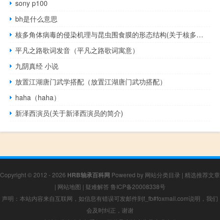
sony p100
bh是什么意思
核多角体病毒的侵染机理与昆虫围食膜的形态结构(关于核多角体病毒的侵染机理与昆虫围食膜的形态结构的简介)
平凡之路歌词发音（平凡之路歌词寓意）
九阴真经 小说
放置江湖唐门武学搭配（放置江湖唐门武功搭配）
haha（haha）
新泽西演员(关于新泽西演员的简介)
Copyright © 2012 - 2026
HRB轴承百科网
Powered by
网站分类目录
|
精选推荐文章
|
网站地图
|
疑难解答
鲁ICP备20008338号
声明：本站内容来自互联网，如信息有错误可发邮件到f_fb#foxmail.com说明，我们
会及时纠正，谢谢