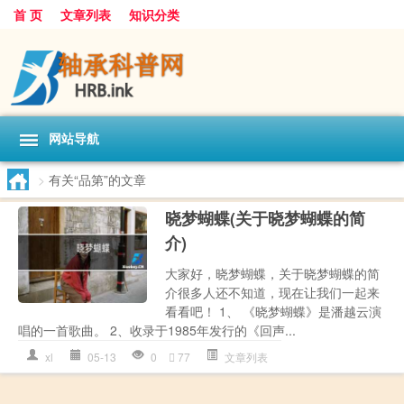
首 页
文章列表
知识分类
网站导航
>
有关“品第”的文章
晓梦蝴蝶(关于晓梦蝴蝶的简
介)
大家好，晓梦蝴蝶，关于晓梦蝴蝶的简
介很多人还不知道，现在让我们一起来
看看吧！ 1、 《晓梦蝴蝶》是潘越云演
唱的一首歌曲。 2、收录于1985年发行的《回声...
xl
05-13
0
77
文章列表