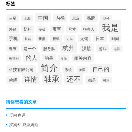
标签
中国
内径
品牌
三星
北京
型号
上海
我是
宝宝
奶粉
外径
很多人
尺寸
孕妇
手机
日本
无锡
时间
新疆
新编
技能
方法
杭州
汉族
是一个
服务队
游戏
春节
电影
的人
相关内容
的是
电视剧
皮肤
简介
自己的
科技有限公司
系统
美国
轴承
还不
详情
荣耀
都是
韩国
猜你想看的文章
反向春运
罗宾61威廉姆斯