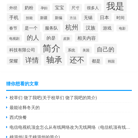
我是
宝宝
奶粉
外径
很多人
尺寸
孕妇
手机
日本
无锡
时间
新疆
新编
技能
方法
杭州
汉族
是一个
服务队
游戏
春节
电影
的人
相关内容
的是
电视剧
皮肤
简介
自己的
科技有限公司
系统
美国
轴承
还不
详情
荣耀
都是
韩国
猜你想看的文章
校草们 饶了我吧(关于校草们 饶了我吧的简介)
最能诠释冬天的
西式快餐
电信电视机顶盒怎么从有线网络改为无线网络（电信机顶有线改无线连接如何设置）
桃源州(关于桃源州的简介)