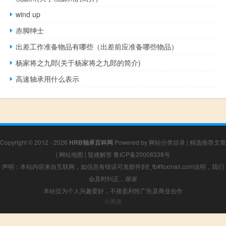
wind up
赤脚绅士
出差工作准备物品有哪些（出差前应准备哪些物品）
杨家将之九郎(关于杨家将之九郎的简介)
高速轴承用什么表示
Copyright © 2012 - 2026
HRB轴承百科网
Powered by
网站分类目录
|
精选推荐文章
|
网站地图
|
疑难解答
鲁ICP备20008338号
声明：本站内容来自互联网，如信息有错误可发邮件到f_fb#foxmail.com说明，我们
会及时纠正，谢谢
本站仅为个人兴趣爱好，不接盈利性广告及商业合作
小男孩