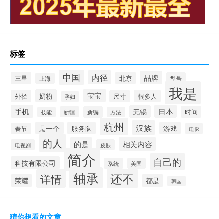
标签
中国
内径
品牌
三星
北京
型号
上海
我是
宝宝
奶粉
外径
很多人
尺寸
孕妇
手机
日本
无锡
时间
新疆
新编
技能
方法
杭州
汉族
是一个
服务队
游戏
春节
电影
的人
相关内容
的是
电视剧
皮肤
简介
自己的
科技有限公司
系统
美国
轴承
还不
详情
荣耀
都是
韩国
猜你想看的文章