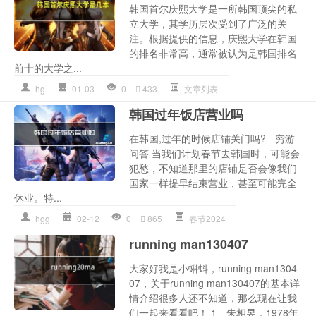
韩国首尔庆熙大学是一所韩国顶尖的私
立大学，其学历层次受到了广泛的关
注。根据提供的信息，庆熙大学在韩国
的排名非常高，通常被认为是韩国排名
前十的大学之...
hg
01-03
0
433
文章列表
韩国过年饭店营业吗
在韩国,过年的时候店铺关门吗? - 穷游
问答 当我们计划春节去韩国时，可能会
犯愁，不知道那里的店铺是否会像我们
国家一样提早结束营业，甚至可能完全
休业。特...
hgg
02-12
0
865
春节2024
running man130407
大家好我是小蝌蚪，running man1304
07，关于running man130407的基本详
情介绍很多人还不知道，那么现在让我
们一起来看看吧！ 1、朱相昱，1978年