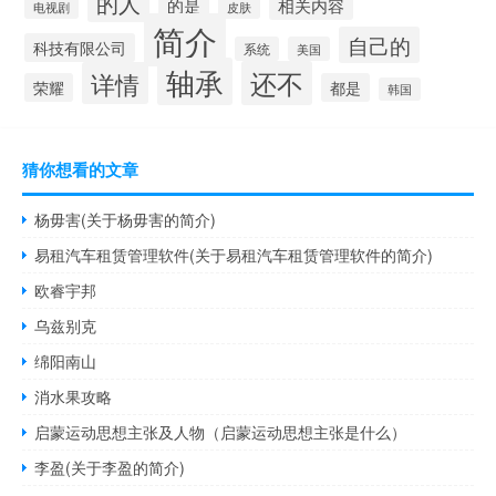
的人
相关内容
的是
电视剧
皮肤
简介
自己的
科技有限公司
系统
美国
轴承
还不
详情
荣耀
都是
韩国
猜你想看的文章
杨毋害(关于杨毋害的简介)
易租汽车租赁管理软件(关于易租汽车租赁管理软件的简介)
欧睿宇邦
乌兹别克
绵阳南山
消水果攻略
启蒙运动思想主张及人物（启蒙运动思想主张是什么）
李盈(关于李盈的简介)