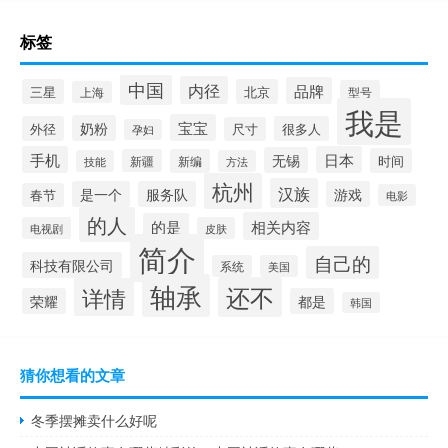
标签
中国
内径
品牌
三星
北京
型号
上海
我是
宝宝
奶粉
外径
很多人
尺寸
孕妇
手机
日本
无锡
时间
新疆
新编
技能
方法
杭州
汉族
是一个
服务队
游戏
春节
电影
的人
相关内容
的是
电视剧
皮肤
简介
自己的
科技有限公司
系统
美国
轴承
还不
详情
荣耀
都是
韩国
猜你想看的文章
冬季摆摊卖什么好呢