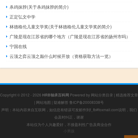
杀鸡抹脖(关于杀鸡抹脖的简介)
正定弘文中学
林德格伦儿童文学奖(关于林德格伦儿童文学奖的简介)
广陵是现在江苏省的哪个地方（广陵是现在江苏省的扬州市吗）
宁国在线
云顶之弈云顶之巅什么时候开放（资格获取方法一览）
Copyright © 2012 - 2026
HRB轴承百科网
Powered by
网站分类目录
|
精选推荐文章
|
网站地图
|
疑难解答
鲁ICP备20008338号
声明：本站内容来自互联网，如信息有错误可发邮件到f_fb#foxmail.com说明，我们
会及时纠正，谢谢
本站仅为个人兴趣爱好，不接盈利性广告及商业合作
小男孩