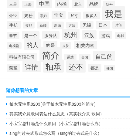
中国
内径
品牌
三星
北京
型号
上海
我是
宝宝
奶粉
外径
很多人
尺寸
孕妇
手机
日本
无锡
时间
新疆
新编
技能
方法
杭州
汉族
是一个
服务队
游戏
春节
电影
的人
相关内容
的是
电视剧
皮肤
简介
自己的
科技有限公司
系统
美国
轴承
还不
详情
荣耀
都是
韩国
猜你想看的文章
柚木无性系8203(关于柚木无性系8203的简介)
其实我介意歌词表达什么意思（其实我介意 歌词）
小宝宝总打嗝是什么原因（小宝宝总打嗝怎么办）
sing的过去式形式怎么写（sing的过去式是什么）