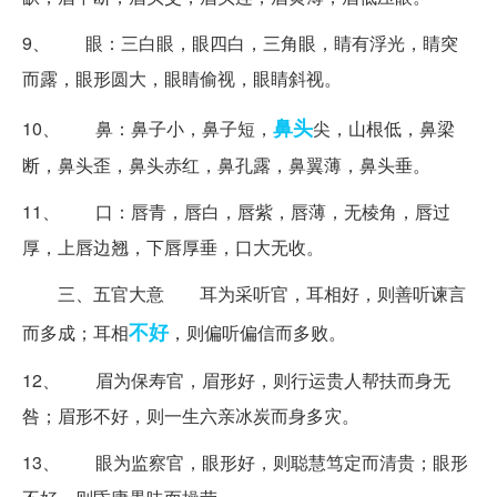
9、 眼：三白眼，眼四白，三角眼，睛有浮光，睛突
而露，眼形圆大，眼睛偷视，眼睛斜视。
鼻头
10、 鼻：鼻子小，鼻子短，
尖，山根低，鼻梁
断，鼻头歪，鼻头赤红，鼻孔露，鼻翼薄，鼻头垂。
11、 口：唇青，唇白，唇紫，唇薄，无棱角，唇过
厚，上唇边翘，下唇厚垂，口大无收。
三、五官大意
耳为采听官，耳相好，则善听谏言
不好
而多成；耳相
，则偏听偏信而多败。
12、 眉为保寿官，眉形好，则行运贵人帮扶而身无
咎；眉形不好，则一生六亲冰炭而身多灾。
13、 眼为监察官，眼形好，则聪慧笃定而清贵；眼形