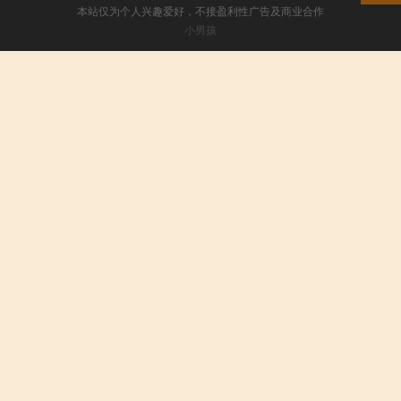
本站仅为个人兴趣爱好，不接盈利性广告及商业合作
小男孩