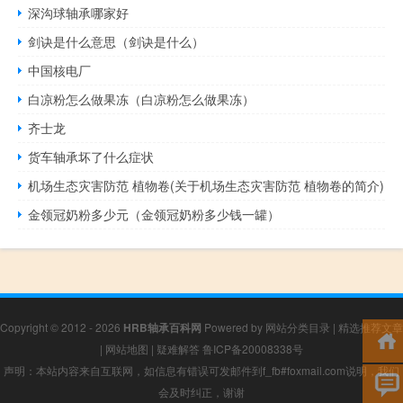
深沟球轴承哪家好
剑诀是什么意思（剑诀是什么）
中国核电厂
白凉粉怎么做果冻（白凉粉怎么做果冻）
齐士龙
货车轴承坏了什么症状
机场生态灾害防范 植物卷(关于机场生态灾害防范 植物卷的简介)
金领冠奶粉多少元（金领冠奶粉多少钱一罐）
Copyright © 2012 - 2026
HRB轴承百科网
Powered by
网站分类目录
|
精选推荐文章
|
网站地图
|
疑难解答
鲁ICP备20008338号
声明：本站内容来自互联网，如信息有错误可发邮件到f_fb#foxmail.com说明，我们
会及时纠正，谢谢