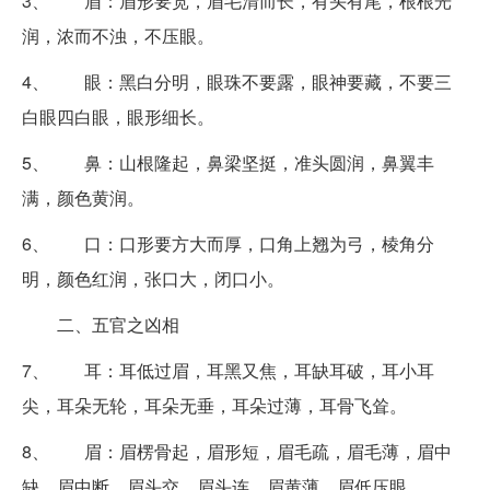
3、 眉：眉形要宽，眉毛清而长，有头有尾，根根光
润，浓而不浊，不压眼。
4、 眼：黑白分明，眼珠不要露，眼神要藏，不要三
白眼四白眼，眼形细长。
5、 鼻：山根隆起，鼻梁坚挺，准头圆润，鼻翼丰
满，颜色黄润。
6、 口：口形要方大而厚，口角上翘为弓，棱角分
明，颜色红润，张口大，闭口小。
二、五官之凶相
7、 耳：耳低过眉，耳黑又焦，耳缺耳破，耳小耳
尖，耳朵无轮，耳朵无垂，耳朵过薄，耳骨飞耸。
8、 眉：眉楞骨起，眉形短，眉毛疏，眉毛薄，眉中
缺，眉中断，眉头交，眉头连，眉黄薄，眉低压眼。