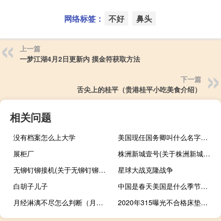
网络标签：
不好
鼻头
上一篇
一梦江湖4月2日更新内 摸金符获取方法
下一篇
舌尖上的桂平（贵港桂平小吃美食介绍）
相关问题
没有档案怎么上大学
美国现任国务卿叫什么名字（美国现任国务卿）
展柜厂
株洲新城壹号(关于株洲新城壹号的简介)
无铆钉铆接机(关于无铆钉铆接机的简介)
星球大战克隆战争
白胡子儿子
中国是春天美国是什么季节（都是北半球国家）
月经淋漓不尽怎么判断（月经淋漓不尽怎么调理）
2020年315曝光不合格床垫（315曝光不合格床垫名单）