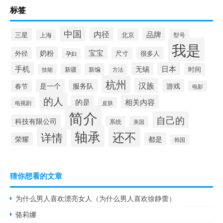
标签
中国
内径
品牌
三星
北京
型号
上海
我是
宝宝
奶粉
外径
很多人
尺寸
孕妇
手机
日本
无锡
时间
新疆
新编
技能
方法
杭州
汉族
是一个
服务队
游戏
春节
电影
的人
相关内容
的是
电视剧
皮肤
简介
自己的
科技有限公司
系统
美国
轴承
还不
详情
荣耀
都是
韩国
猜你想看的文章
为什么男人喜欢漂亮女人（为什么男人喜欢徐静蕾）
骆莉娜