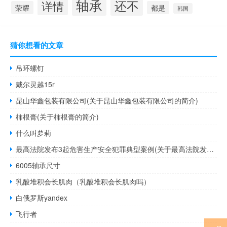
轴承
还不
详情
荣耀
都是
韩国
猜你想看的文章
吊环螺钉
戴尔灵越15r
昆山华鑫包装有限公司(关于昆山华鑫包装有限公司的简介)
柿根膏(关于柿根膏的简介)
什么叫萝莉
最高法院发布3起危害生产安全犯罪典型案例(关于最高法院发布3起危害生产安全犯罪典型案例的简介)
6005轴承尺寸
乳酸堆积会长肌肉（乳酸堆积会长肌肉吗）
白俄罗斯yandex
飞行者