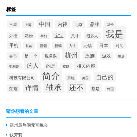
标签
中国
内径
品牌
三星
北京
型号
上海
我是
宝宝
奶粉
外径
很多人
尺寸
孕妇
手机
日本
无锡
时间
新疆
新编
技能
方法
杭州
汉族
是一个
服务队
游戏
春节
电影
的人
相关内容
的是
电视剧
皮肤
简介
自己的
科技有限公司
系统
美国
轴承
还不
详情
荣耀
都是
韩国
猜你想看的文章
霸州最热闹元宵晚会
钱芳莉