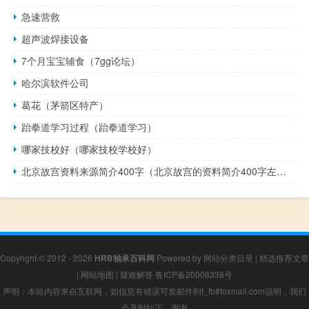
急速营救
超声波焊接设备
7个月宝宝辅食（7gg论坛）
哈尔滨软件公司
葛花（茅箭区特产）
跆拳道学习过程（跆拳道学习）
哪家技校好（哪家技校学校好）
北京故宫资料来源简介400字（北京故宫的资料简介400字左右）
Copyright © 2012 - 2026
HRB轴承百科网
Powered by
网站分类目录
|
精选推荐文章
|
网站地图
|
疑难解答
鲁ICP备20008338号
声明：本站内容来自互联网，如信息有错误可发邮件到f_fb#foxmail.com说明，我们
会及时纠正，谢谢