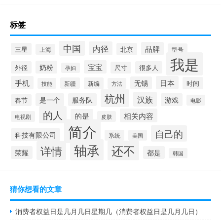
标签
中国
内径
品牌
三星
北京
型号
上海
我是
宝宝
奶粉
外径
很多人
尺寸
孕妇
手机
日本
无锡
时间
新疆
新编
技能
方法
杭州
汉族
是一个
服务队
游戏
春节
电影
的人
相关内容
的是
电视剧
皮肤
简介
自己的
科技有限公司
系统
美国
轴承
还不
详情
荣耀
都是
韩国
猜你想看的文章
消费者权益日是几月几日星期几（消费者权益日是几月几日）