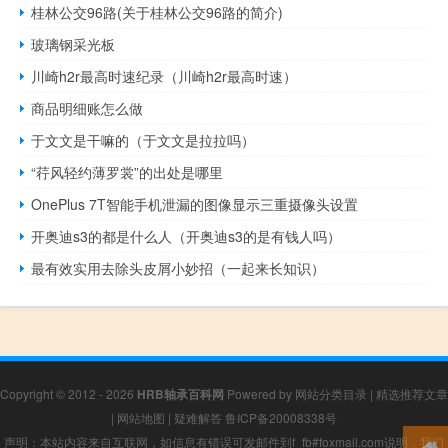
桂林公交96路(关于桂林公交96路的简介)
玻璃钢采光板
川崎h2r最高时速纪录（川崎h2r最高时速）
商品明细账怎么做
于文文是干嘛的（于文文是拉拉吗）
“荇风轻约薄罗裳”的出处是哪里
OnePlus 7T智能手机泄漏的图像显示三重摄像头设置
开奥迪s3的都是什么人（开奥迪s3的是有钱人吗）
最有效实用去除头皮屑小妙招（一起来长知识）
Copyright © 2012 - 2026
HRB轴承百科网
Powered by
网站分类目录
|
精选推荐文章
|
网站地图
|
疑难解答
鲁ICP备20008338号
声明：本站内容来自互联网，如信息有错误可发邮件到f_fb#foxmail.com说明，我们