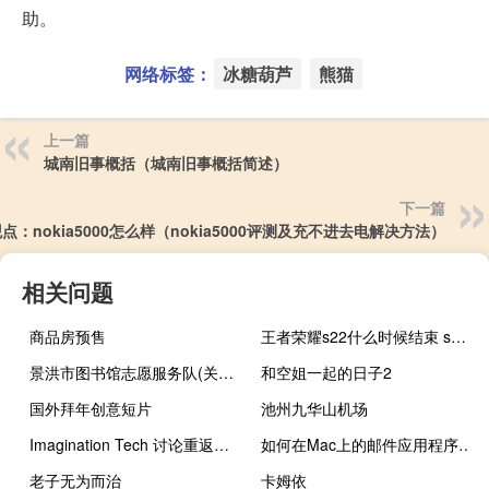
助。
网络标签：
冰糖葫芦
熊猫
上一篇
城南旧事概括（城南旧事概括简述）
下一篇
点：nokia5000怎么样（nokia5000评测及充不进去电解决方法）
相关问题
商品房预售
王者荣耀s22什么时候结束 s23赛季开启时间
景洪市图书馆志愿服务队(关于景洪市图书馆志愿服务队的简介)
和空姐一起的日子2
国外拜年创意短片
池州九华山机场
Imagination Tech 讨论重返高性能 PC GPU 市场
如何在Mac上的邮件应用程序中使用隐藏我的电子邮件
老子无为而治
卡姆依