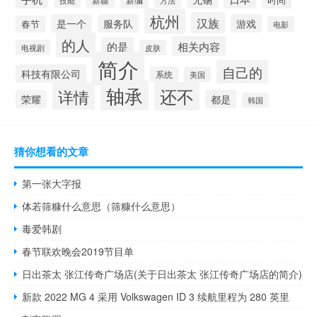
杭州
汉族
是一个
服务队
游戏
春节
电影
的人
相关内容
的是
电视剧
皮肤
简介
自己的
科技有限公司
系统
美国
轴承
还不
详情
荣耀
都是
韩国
猜你想看的文章
第一张大字报
体若筛糠什么意思（筛糠什么意思）
毒爱韩剧
春节联欢晚会2019节目单
日出茶太 张江传奇广场店(关于日出茶太 张江传奇广场店的简介)
新款 2022 MG 4 采用 Volkswagen ID 3 续航里程为 280 英里