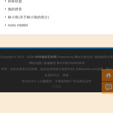
刺客联盟
挽的拼音
林小珠(关于林小珠的简介)
moto mb860
Copyright © 2012 - 2026
HRB轴承百科网
Powered by
网站分类目录
|
精选推荐文章
|
网站地图
|
疑难解答
鲁ICP备20008338号
声明：本站内容来自互联网，如信息有错误可发邮件到f_fb#foxmail.com说明，我们
会及时纠正，谢谢
本站仅为个人兴趣爱好，不接盈利性广告及商业合作
小男孩