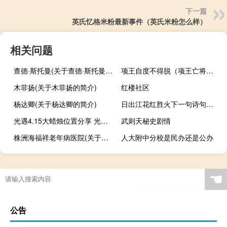
下一篇
英氏忆格米粉最新事件（英氏米粉怎么样）
相关问题
查德·斯托曼(关于查德·斯托曼的简介)
项王自度不得脱（项王亡将钟离昧家在伊庐）
木菲扬(关于木菲扬的简介)
红楼社区
杨达卿(关于杨达卿的简介)
日出江花红胜火下一句诗句是什么（日出江花红胜火下一句）
光遇4.15大蜡烛位置分享 光遇4月15日大蜡烛在哪
武则天秘史剧情
株洲海福祥老年病医院(关于株洲海福祥老年病医院的简介)
人大附中分校是民办还是公办
☚
公告