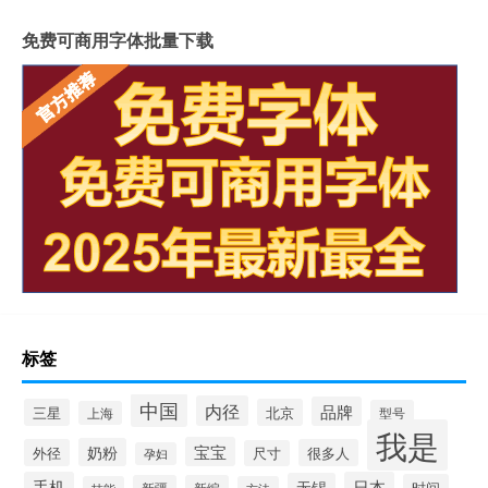
免费可商用字体批量下载
标签
中国
内径
品牌
三星
北京
型号
上海
我是
宝宝
奶粉
外径
很多人
尺寸
孕妇
手机
日本
无锡
时间
新疆
新编
技能
方法