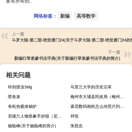
家有所帮助。
网络标签：
新编
高等数学
上一篇
斗罗大陆·第二部·绝世唐门24(关于斗罗大陆·第二部·绝世唐门24的
下一篇
新编行草隶篆书法字典(关于新编行草隶篆书法字典的简介)
相关问题
特别授业3slg
马里兰大学的历史沿革
喷鱼泉
梅州市大埔县民政局（梅州市大埔县民俗文化）
有机热载体锅炉
索尼数码相机怎么传照片到电脑上（索尼f717性能怎么样 索尼f717数码相机简介）
尼德兰人物形象手抄报（尼德兰人物形象）
祥悦
杨险峰(关于杨险峰的简介)
朱胜忠