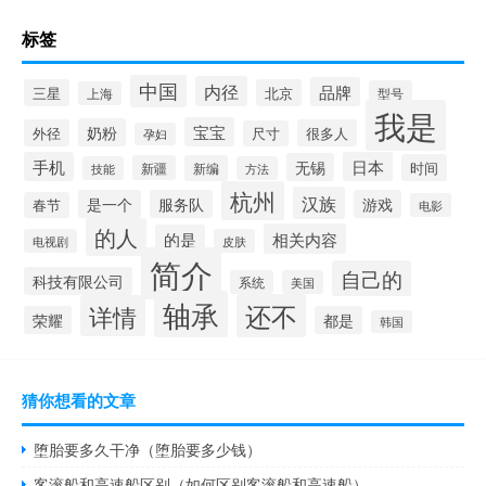
标签
中国
内径
品牌
三星
北京
型号
上海
我是
宝宝
奶粉
外径
很多人
尺寸
孕妇
手机
日本
无锡
时间
新疆
新编
技能
方法
杭州
汉族
是一个
服务队
游戏
春节
电影
的人
相关内容
的是
电视剧
皮肤
简介
自己的
科技有限公司
系统
美国
轴承
还不
详情
荣耀
都是
韩国
猜你想看的文章
堕胎要多久干净（堕胎要多少钱）
客滚船和高速船区别（如何区别客滚船和高速船）