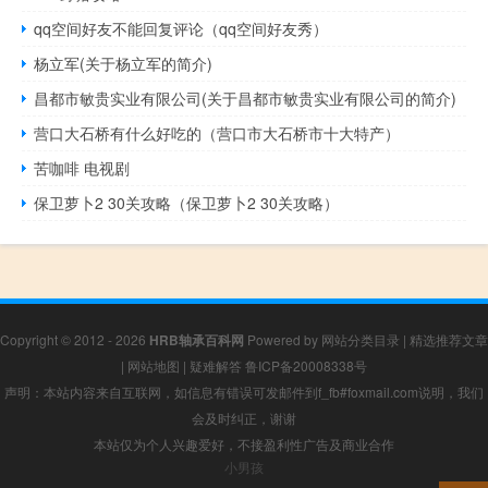
qq空间好友不能回复评论（qq空间好友秀）
杨立军(关于杨立军的简介)
昌都市敏贵实业有限公司(关于昌都市敏贵实业有限公司的简介)
营口大石桥有什么好吃的（营口市大石桥市十大特产）
苦咖啡 电视剧
保卫萝卜2 30关攻略（保卫萝卜2 30关攻略）
Copyright © 2012 - 2026
HRB轴承百科网
Powered by
网站分类目录
|
精选推荐文章
|
网站地图
|
疑难解答
鲁ICP备20008338号
声明：本站内容来自互联网，如信息有错误可发邮件到f_fb#foxmail.com说明，我们
会及时纠正，谢谢
本站仅为个人兴趣爱好，不接盈利性广告及商业合作
小男孩