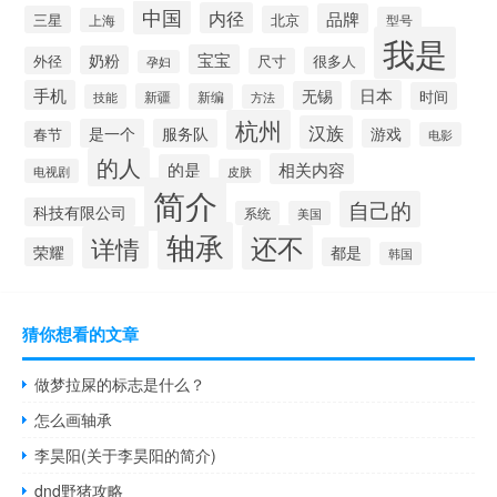
中国
内径
品牌
三星
北京
型号
上海
我是
宝宝
奶粉
外径
很多人
尺寸
孕妇
手机
日本
无锡
时间
新疆
新编
技能
方法
杭州
汉族
是一个
服务队
游戏
春节
电影
的人
相关内容
的是
电视剧
皮肤
简介
自己的
科技有限公司
系统
美国
轴承
还不
详情
荣耀
都是
韩国
猜你想看的文章
做梦拉屎的标志是什么？
怎么画轴承
李昊阳(关于李昊阳的简介)
dnd野猪攻略