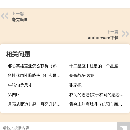
上一篇
毫克当量
下一篇
authorware下载
相关问题
邪心英雄盖亚怎么获得（邪心英雄）
十二星座中注定的一个星座
急性化脓性脑膜炎（什么是急性脑膜炎）
钢铁战争 攻略
牛眼轴承尺寸
张家振
第四区
林间的思恋(关于林间的思恋的简介)
月亮从哪边升起（月亮升起来的方位是哪边）
舌尖上的商城县（信阳市商城县小吃美食介绍）
☚