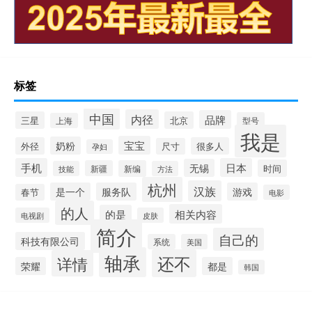
标签
中国
内径
品牌
三星
北京
型号
上海
我是
宝宝
奶粉
外径
很多人
尺寸
孕妇
手机
日本
无锡
时间
新疆
新编
技能
方法
杭州
汉族
是一个
服务队
游戏
春节
电影
的人
相关内容
的是
电视剧
皮肤
简介
自己的
科技有限公司
系统
美国
轴承
还不
详情
荣耀
都是
韩国