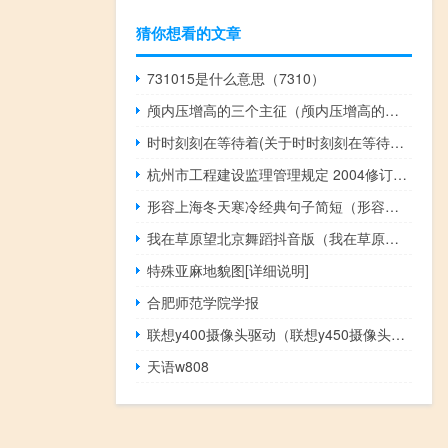
猜你想看的文章
731015是什么意思（7310）
颅内压增高的三个主征（颅内压增高的三主征是什么）
时时刻刻在等待着(关于时时刻刻在等待着的简介)
杭州市工程建设监理管理规定 2004修订(关于杭州市工程建设监理管理规定 2004修订的简介)
形容上海冬天寒冷经典句子简短（形容上海冬天寒冷经典句子）
我在草原望北京舞蹈抖音版（我在草原望北京）
特殊亚麻地貌图[详细说明]
合肥师范学院学报
联想y400摄像头驱动（联想y450摄像头驱动安装不了）
天语w808