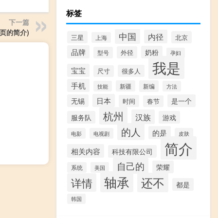
标签
下一篇
页的简介)
中国
内径
三星
北京
上海
品牌
奶粉
外径
型号
孕妇
我是
宝宝
很多人
尺寸
手机
新疆
新编
技能
方法
日本
无锡
是一个
时间
春节
杭州
汉族
服务队
游戏
的人
的是
电影
电视剧
皮肤
简介
相关内容
科技有限公司
自己的
荣耀
系统
美国
轴承
还不
详情
都是
韩国