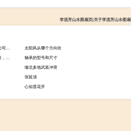
李流芳山水图扇页(关于李流芳山水图扇
杭州文蔚企业管理咨询有限公司(关于杭州文蔚企业管理咨询有限公司的简介)
太阳风从哪个方向吹
挂机员是做什么的（YY的网上工作，挂机专员是什么意思，怎么挂，简单吗）
轴承的型号和尺寸
缅北多地武装冲突
张延清
心似莲花开