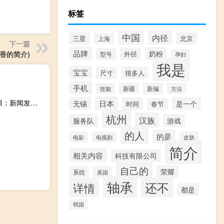
标签
中国
内径
三星
北京
上海
下一篇
品牌
奶粉
外径
香的简介)
型号
孕妇
我是
宝宝
很多人
尺寸
手机
新疆
新编
技能
方法
新闻发布实训：新闻发言人的使命与智慧(关于新闻发布实训：新闻发言人的使命与智慧的简介)
日本
无锡
是一个
时间
春节
杭州
汉族
服务队
游戏
的人
的是
电影
电视剧
皮肤
简介
相关内容
科技有限公司
自己的
荣耀
系统
美国
轴承
还不
详情
都是
韩国