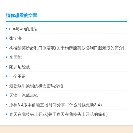
猜你想看的文章
our与we的用法
张宁海
枸橼酸莫沙必利口服溶液(关于枸橼酸莫沙必利口服溶液的简介)
李国能
陀罗尼经被
一个不留
最强蜗牛紧锁的棋盒密码介绍
天津一汽威志v5
原神3.4版本前瞻直播时间分享（什么时候更新3.4）
春天在我枝头上开花(关于春天在我枝头上开花的简介)