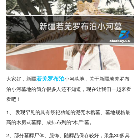
若羌
罗布泊
大家好，新疆
小河墓地，关于新疆若羌罗布
泊小河墓地的简介很多人还不知道，现在让我们一起来看
看吧！
1、 发现罕见的具有祭祀功能的泥壳木棺墓、墓地规格最
高的木房式墓葬、成排布列的“木尸”墓。
2、部分墓葬尸体、服饰、随葬品保存较好，采集30多具