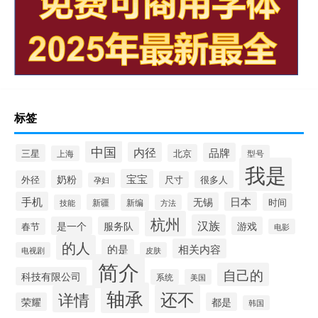
标签
中国
内径
品牌
三星
北京
型号
上海
我是
宝宝
奶粉
外径
很多人
尺寸
孕妇
手机
日本
无锡
时间
新疆
新编
技能
方法
杭州
汉族
是一个
服务队
游戏
春节
电影
的人
相关内容
的是
电视剧
皮肤
简介
自己的
科技有限公司
系统
美国
轴承
还不
详情
荣耀
都是
韩国