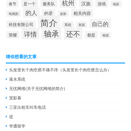
杭州
汉族
是一个
服务队
游戏
春节
电影
的人
相关内容
的是
电视剧
皮肤
简介
自己的
科技有限公司
系统
美国
轴承
还不
详情
荣耀
都是
韩国
猜你想看的文章
头发里长个肉疙瘩不痛不痒（头发里长个肉疙瘩怎么办）
落水系统
无忧网维(关于无忧网维的简介)
宽影幕
三亚出租车叫车电话
禔
华通留学