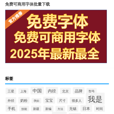
免费可商用字体批量下载
标签
中国
内径
品牌
三星
北京
型号
上海
我是
宝宝
奶粉
外径
很多人
尺寸
孕妇
手机
日本
无锡
时间
新疆
新编
技能
方法