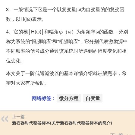
3、一般情况下它是一个以复变量jω为自变量的的复变函
数，以H(jω)表示。
4、它的模│H(ω)│和幅角φ（ω）为角频率ω的函数，分别
称为系统的“幅频响应”和“相频响应”，它分别代表激励源中
不同频率的信号成分通过该系统时所遇到的幅度变化和相
位变化。
本文关于一阶低通滤波器的基本详情介绍就讲解完毕，希
望对大家有所帮助。
网络标签：
微分方程
自变量
上一篇
新石器时代稻谷标本(关于新石器时代稻谷标本的简介)
下一篇