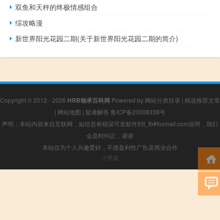
双鱼和天秤的终极情感组合
综攻略漫
新世界阳光花园二期(关于新世界阳光花园二期的简介)
Copyright © 2012 - 2026
HRB轴承百科网
Powered by
网站分类目录
|
精选推荐文章
|
网站地图
|
疑难解答
鲁ICP备20008338号
声明：本站内容来自互联网，如信息有错误可发邮件到f_fb#foxmail.com说明，我们
会及时纠正，谢谢
本站仅为个人兴趣爱好，不接盈利性广告及商业合作
小男孩