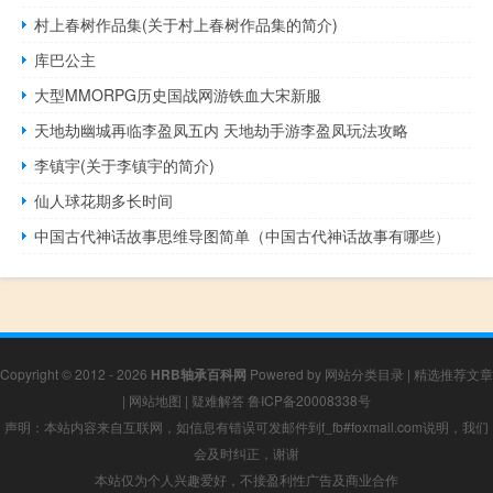
村上春树作品集(关于村上春树作品集的简介)
库巴公主
大型MMORPG历史国战网游铁血大宋新服
天地劫幽城再临李盈凤五内 天地劫手游李盈凤玩法攻略
李镇宇(关于李镇宇的简介)
仙人球花期多长时间
中国古代神话故事思维导图简单（中国古代神话故事有哪些）
Copyright © 2012 - 2026
HRB轴承百科网
Powered by
网站分类目录
|
精选推荐文章
|
网站地图
|
疑难解答
鲁ICP备20008338号
声明：本站内容来自互联网，如信息有错误可发邮件到f_fb#foxmail.com说明，我们
会及时纠正，谢谢
本站仅为个人兴趣爱好，不接盈利性广告及商业合作