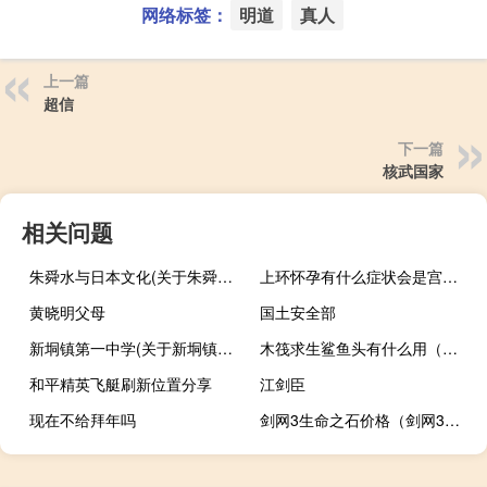
网络标签：
明道
真人
上一篇
超信
下一篇
核武国家
相关问题
朱舜水与日本文化(关于朱舜水与日本文化的简介)
上环怀孕有什么症状会是宫外孕吗（上环怀孕有什么症状）
黄晓明父母
国土安全部
新垌镇第一中学(关于新垌镇第一中学的简介)
木筏求生鲨鱼头有什么用（木筏求生鲨鱼头用法介绍）
和平精英飞艇刷新位置分享
江剑臣
现在不给拜年吗
剑网3生命之石价格（剑网3生活技能）