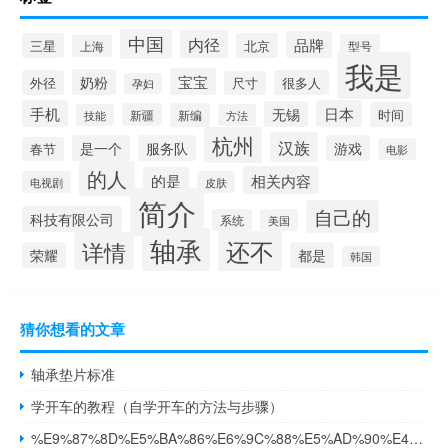
中国
内径
品牌
三星
北京
型号
上海
我是
宝宝
奶粉
外径
很多人
尺寸
孕妇
手机
日本
无锡
时间
新疆
新编
技能
方法
杭州
汉族
是一个
服务队
游戏
春节
电影
的人
相关内容
的是
电视剧
皮肤
简介
自己的
科技有限公司
系统
美国
轴承
还不
详情
荣耀
都是
韩国
猜你想看的文章
轴承垫片标准
学开车的教程（自学开车的方法与步骤）
%E9%87%8D%E5%BA%86%E6%9C%88%E5%AD%90%E4%B8%AD%E5%BF%83%E4%BB%B7%E6%A0%BC