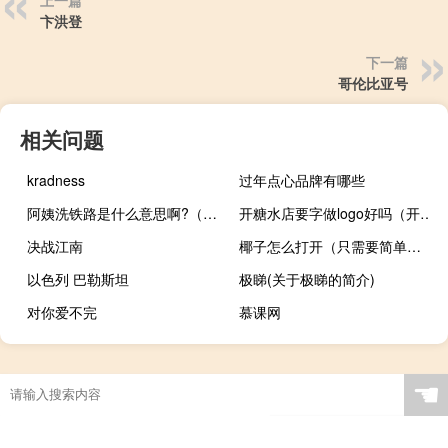
卞洪登
下一篇
哥伦比亚号
相关问题
kradness
过年点心品牌有哪些
阿姨洗铁路是什么意思啊?（阿姨洗铁路什么意思）
开糖水店要字做logo好吗（开糖水店要多少钱）
决战江南
椰子怎么打开（只需要简单的3步就可以喝到甘甜的椰汁）
以色列 巴勒斯坦
极睇(关于极睇的简介)
对你爱不完
慕课网
☚