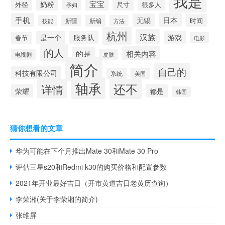
我是
宝宝
奶粉
外径
很多人
尺寸
孕妇
手机
日本
无锡
时间
新疆
新编
技能
方法
杭州
汉族
是一个
服务队
游戏
春节
电影
的人
相关内容
的是
电视剧
皮肤
简介
自己的
科技有限公司
系统
美国
轴承
还不
详情
荣耀
都是
韩国
猜你想看的文章
华为可能在下个月推出Mate 30和Mate 30 Pro
评估三星s20和Redmi k30的购买价格和配置参数
2021年开业最好吉日（开市黄道吉日老黄历查询）
李荣湘(关于李荣湘的简介)
张维屏