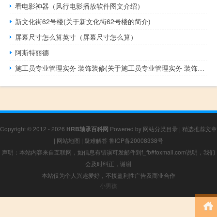
看电影神器（风行电影播放软件图文介绍）
新文化街62号楼(关于新文化街62号楼的简介)
屏幕尺寸怎么算英寸（屏幕尺寸怎么算）
阿斯特丽德
施工员专业管理实务 装饰装修(关于施工员专业管理实务 装饰装修的简介)
Copyright © 2012 - 2026
HRB轴承百科网
Powered by
网站分类目录
|
精选推荐文章
|
网站地图
|
疑难解答
鲁ICP备20008338号
声明：本站内容来自互联网，如信息有错误可发邮件到f_fb#foxmail.com说明，我们
会及时纠正，谢谢
本站仅为个人兴趣爱好，不接盈利性广告及商业合作
小男孩