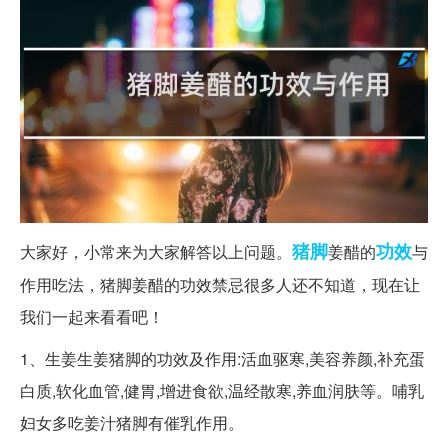
猪脚
功效
大家好，小常来为大家解答以上问题。
姜醋的
与
作用吃法，猪脚姜醋的功效禁忌很多人还不知道，现在让
我们一起来看看吧！
1、生姜生姜猪脚的功效及作用:活血驱寒,美容养颜,补充蛋
白质,软化血管,健胃,增进食欲,温经散寒,养血润肤等。哺乳
妇女多吃姜汁猪脚有催乳作用。