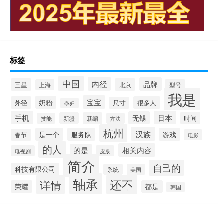
标签
中国
内径
品牌
三星
北京
型号
上海
我是
宝宝
奶粉
外径
很多人
尺寸
孕妇
手机
日本
无锡
时间
新疆
新编
技能
方法
杭州
汉族
是一个
服务队
游戏
春节
电影
的人
相关内容
的是
电视剧
皮肤
简介
自己的
科技有限公司
系统
美国
轴承
还不
详情
荣耀
都是
韩国