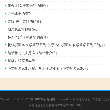
李金红(关于李金红的简介)
关于战争的资料
晢耀(关于晢耀的简介)
眼角膜正常数据多少
林新华(关于林新华的简介)
杨红樱画本·科学童话系列(关于杨红樱画本·科学童话系列的简介)
隋菲菲的丈夫是谁（隋菲菲介绍）
星球大战克隆战争
薄荷叶怎么泡水喝用热水还是冷水（薄荷叶怎么泡水）
Copyright © 2012 - 2026
HRB轴承百科网
Powered by
网站分类目录
|
精选推荐文章
|
网站地图
|
疑难解答
鲁ICP备20008338号