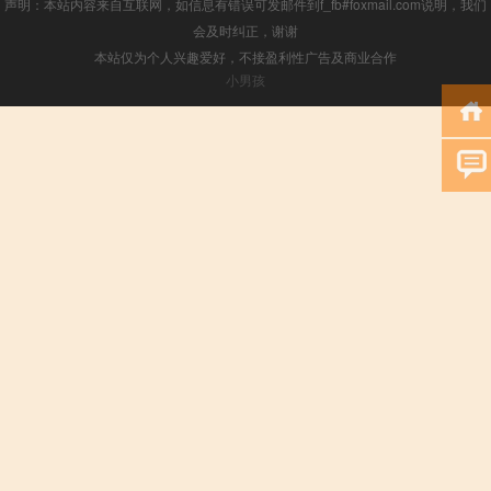
声明：本站内容来自互联网，如信息有错误可发邮件到f_fb#foxmail.com说明，我们
会及时纠正，谢谢
本站仅为个人兴趣爱好，不接盈利性广告及商业合作
小男孩