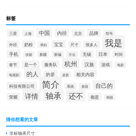
标签
中国
内径
品牌
三星
北京
型号
上海
我是
宝宝
奶粉
外径
很多人
尺寸
孕妇
手机
日本
无锡
时间
新疆
新编
技能
方法
杭州
汉族
是一个
服务队
游戏
春节
电影
的人
相关内容
的是
电视剧
皮肤
简介
自己的
科技有限公司
系统
美国
轴承
还不
详情
荣耀
都是
韩国
猜你想看的文章
非标轴承尺寸