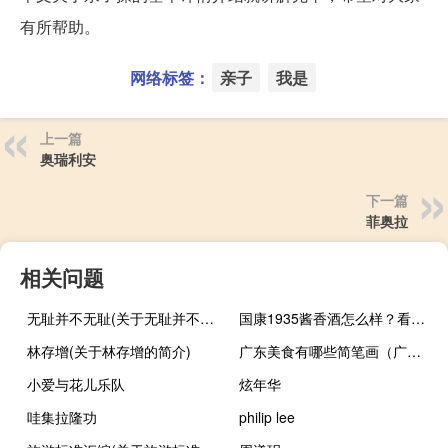
有所帮助。
网络标签：
亲子
我是
上一篇
奥瑞利安
下一篇
菲奥拉
相关问题
无耻并不无耻(关于无耻并不无耻的简介)
国康1935酱香酒怎么样？看看业内人士的评价
林存增(关于林存增的简介)
广东美食有哪些简笔画（广东美食有哪些）
小爱与花儿乐队
炫年华
哇集拉隆功
philip lee