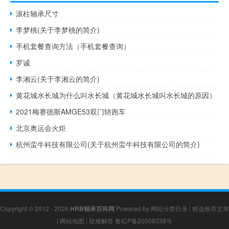
滚柱轴承尺寸
李梦桃(关于李梦桃的简介)
手机套餐查询方法（手机套餐查询）
罗诚
李湘云(关于李湘云的简介)
黄花城水长城为什么叫水长城（黄花城水长城叫水长城的原因）
2021梅赛德斯AMGE53双门轿跑车
北京奥运会火炬
杭州蛮牛科技有限公司(关于杭州蛮牛科技有限公司的简介)
Copyright © 2012 - 2026
HRB轴承百科网
Powered by
网站分类目录
|
精选推荐文章
|
网站地图
|
疑难解答
鲁ICP备20008338号