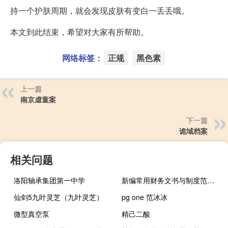
持一个护肤周期，就会发现皮肤有变白一丢丢哦。
本文到此结束，希望对大家有所帮助。
网络标签：
正规
黑色素
上一篇
南京虐童案
下一篇
诡域档案
相关问题
洛阳轴承集团第一中学
新编常用财务文书与制度范本全书(关于新编常用财务文书与制度范本全书的简介)
仙剑5九叶灵芝（九叶灵芝）
pg one 范冰冰
微型真空泵
精己二酸