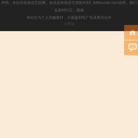
声明：本站内容来自互联网，如信息有错误可发邮件到f_fb#foxmail.com说明，我们
会及时纠正，谢谢
本站仅为个人兴趣爱好，不接盈利性广告及商业合作
小男孩