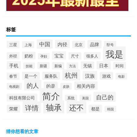
标签
中国
内径
品牌
三星
北京
型号
上海
我是
宝宝
奶粉
外径
很多人
尺寸
孕妇
手机
日本
无锡
时间
新疆
新编
技能
方法
杭州
汉族
是一个
服务队
游戏
春节
电影
的人
相关内容
的是
电视剧
皮肤
简介
自己的
科技有限公司
系统
美国
轴承
还不
详情
荣耀
都是
韩国
猜你想看的文章