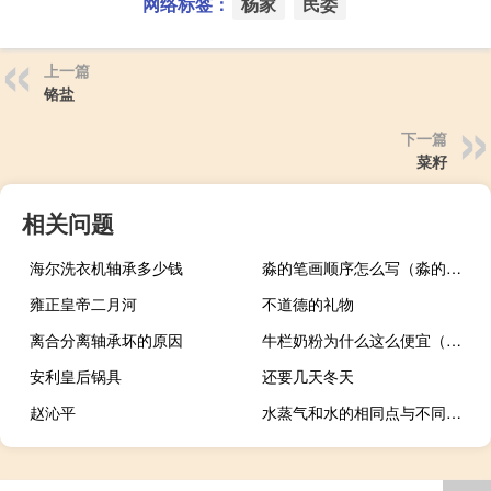
网络标签：
杨家
民委
上一篇
铬盐
下一篇
菜籽
相关问题
海尔洗衣机轴承多少钱
淼的笔画顺序怎么写（淼的意思）
雍正皇帝二月河
不道德的礼物
离合分离轴承坏的原因
牛栏奶粉为什么这么便宜（牛栏奶粉好吗）
安利皇后锅具
还要几天冬天
赵沁平
水蒸气和水的相同点与不同点（水和水蒸气的不同点和相同点是什么）