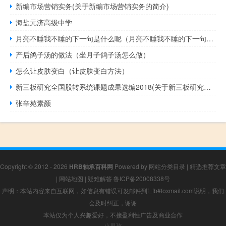
新编市场营销实务(关于新编市场营销实务的简介)
海盐元济高级中学
月亮不睡我不睡的下一句是什么呢（月亮不睡我不睡的下一句是什么呢）
产后鸽子汤的做法（坐月子鸽子汤怎么做）
怎么让皮肤变白（让皮肤变白方法）
新三板研究全国股转系统课题成果选编2018(关于新三板研究全国股转系统课题成果选编2018的简介)
张辛苑素颜
Copyright © 2012 - 2026
HRB轴承百科网
Powered by
网站分类目录
|
精选推荐文章
|
网站地图
|
疑难解答
鲁ICP备20008338号
声明：本站内容来自互联网，如信息有错误可发邮件到f_fb#foxmail.com说明，我们
会及时纠正，谢谢
本站仅为个人兴趣爱好，不接盈利性广告及商业合作
小男孩