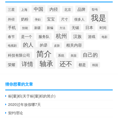
中国
内径
品牌
三星
北京
型号
上海
我是
宝宝
奶粉
外径
很多人
尺寸
孕妇
手机
日本
无锡
时间
新疆
新编
技能
方法
杭州
汉族
是一个
服务队
游戏
春节
电影
的人
相关内容
的是
电视剧
皮肤
简介
自己的
科技有限公司
系统
美国
轴承
还不
详情
荣耀
都是
韩国
猜你想看的文章
标[量]积(关于标[量]积的简介)
2020过年放假哪7天
契约理论