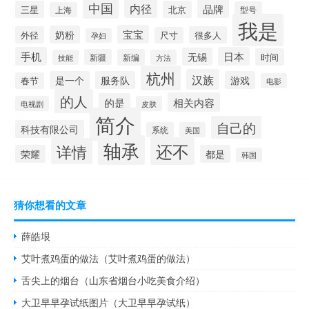
中国
内径
品牌
三星
北京
型号
上海
我是
宝宝
奶粉
外径
很多人
尺寸
孕妇
手机
日本
无锡
时间
新疆
新编
技能
方法
杭州
汉族
是一个
服务队
游戏
春节
电影
的人
相关内容
的是
电视剧
皮肤
简介
自己的
科技有限公司
系统
美国
轴承
还不
详情
荣耀
都是
韩国
猜你想看的文章
薛皓垠
艾叶煮鸡蛋的做法（艾叶煮鸡蛋的做法）
舌尖上的烟台（山东省烟台小吃美食介绍）
大卫早早孕试纸图片（大卫早早孕试纸）