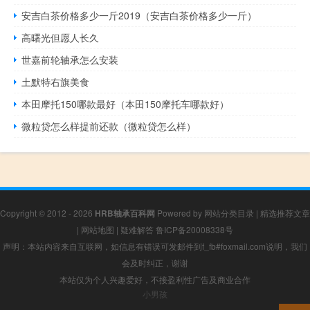
安吉白茶价格多少一斤2019（安吉白茶价格多少一斤）
高曙光但愿人长久
世嘉前轮轴承怎么安装
土默特右旗美食
本田摩托150哪款最好（本田150摩托车哪款好）
微粒贷怎么样提前还款（微粒贷怎么样）
Copyright © 2012 - 2026
HRB轴承百科网
Powered by
网站分类目录
|
精选推荐文章
|
网站地图
|
疑难解答
鲁ICP备20008338号
声明：本站内容来自互联网，如信息有错误可发邮件到f_fb#foxmail.com说明，我们
会及时纠正，谢谢
本站仅为个人兴趣爱好，不接盈利性广告及商业合作
小男孩