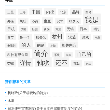
中国
内径
品牌
三星
北京
型号
上海
我是
宝宝
奶粉
外径
很多人
尺寸
孕妇
手机
日本
无锡
时间
新疆
新编
技能
方法
杭州
汉族
是一个
服务队
游戏
春节
电影
的人
相关内容
的是
电视剧
皮肤
简介
自己的
科技有限公司
系统
美国
轴承
还不
详情
荣耀
都是
韩国
猜你想看的文章
杨晓玲(关于杨晓玲的简介)
水凝
日本违宪审查制度(关于日本违宪审查制度的简介)