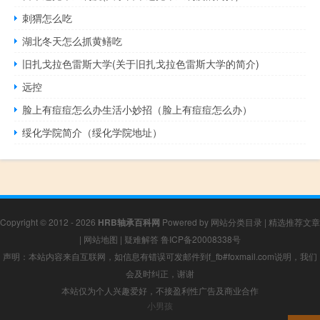
刺猬怎么吃
湖北冬天怎么抓黄鳝吃
旧扎戈拉色雷斯大学(关于旧扎戈拉色雷斯大学的简介)
远控
脸上有痘痘怎么办生活小妙招（脸上有痘痘怎么办）
绥化学院简介（绥化学院地址）
Copyright © 2012 - 2026
HRB轴承百科网
Powered by
网站分类目录
|
精选推荐文章
|
网站地图
|
疑难解答
鲁ICP备20008338号
声明：本站内容来自互联网，如信息有错误可发邮件到f_fb#foxmail.com说明，我们
会及时纠正，谢谢
本站仅为个人兴趣爱好，不接盈利性广告及商业合作
小男孩