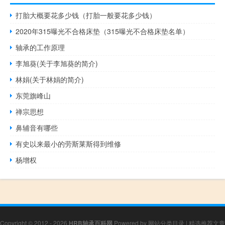
打胎大概要花多少钱（打胎一般要花多少钱）
2020年315曝光不合格床垫（315曝光不合格床垫名单）
轴承的工作原理
李旭葵(关于李旭葵的简介)
林娟(关于林娟的简介)
东莞旗峰山
禅宗思想
鼻辅音有哪些
有史以来最小的劳斯莱斯得到维修
杨增权
Copyright © 2012 - 2026
HRB轴承百科网
Powered by
网站分类目录
|
精选推荐文章