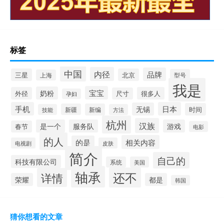
标签
中国
内径
品牌
三星
北京
型号
上海
我是
宝宝
奶粉
外径
很多人
尺寸
孕妇
手机
日本
无锡
时间
新疆
新编
技能
方法
杭州
汉族
是一个
服务队
游戏
春节
电影
的人
相关内容
的是
电视剧
皮肤
简介
自己的
科技有限公司
系统
美国
轴承
还不
详情
荣耀
都是
韩国
猜你想看的文章