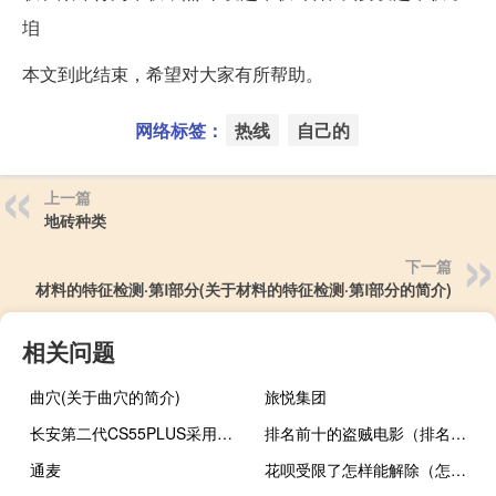
垍
本文到此结束，希望对大家有所帮助。
网络标签：
热线
自己的
上一篇
地砖种类
下一篇
材料的特征检测·第Ⅰ部分(关于材料的特征检测·第Ⅰ部分的简介)
相关问题
曲穴(关于曲穴的简介)
旅悦集团
长安第二代CS55PLUS采用来源于长安概念车御岳生命动感的设计语言
排名前十的盗贼电影（排名前十的盗墓小说）
通麦
花呗受限了怎样能解除（怎样才能快速的解除花呗限制使用）