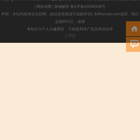
|
网站地图
|
疑难解答
鲁ICP备20008338号
声明：本站内容来自互联网，如信息有错误可发邮件到f_fb#foxmail.com说明，我们
会及时纠正，谢谢
本站仅为个人兴趣爱好，不接盈利性广告及商业合作
小男孩