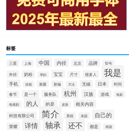
标签
中国
内径
品牌
三星
北京
型号
上海
我是
宝宝
奶粉
外径
很多人
尺寸
孕妇
手机
日本
无锡
时间
新疆
新编
技能
方法
杭州
汉族
是一个
服务队
游戏
春节
电影
的人
相关内容
的是
电视剧
皮肤
简介
自己的
科技有限公司
系统
美国
轴承
还不
详情
荣耀
都是
韩国