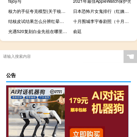
fsjoy与
2021年最佳AppleWatch保护壳
核力的手征夸克模型(关于核力的手征夸克模型的简介)
日本恐怖片女鬼排行（红姨是哪部恐怖片出自著名的日本电影《鬼女魔咒》）
结核皮试结果怎么分辨红晕和硬结（正常人的结核皮试硬结和红晕的区别）
十月围城李宇春剧照（十月围城李宇春）
光遇520复刻白金先祖在哪里 光遇5月20日复刻先祖位置
俞廷
☚
公告