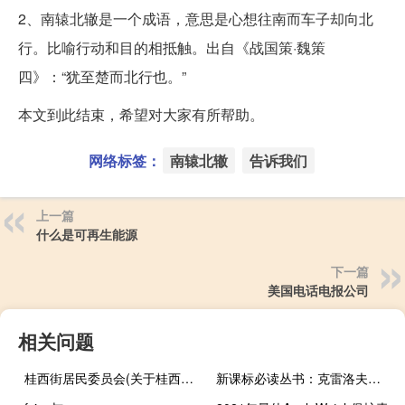
2、南辕北辙是一个成语，意思是心想往南而车子却向北
行。比喻行动和目的相抵触。出自《战国策·魏策
四》：“犹至楚而北行也。”
本文到此结束，希望对大家有所帮助。
网络标签：
南辕北辙
告诉我们
上一篇
什么是可再生能源
下一篇
美国电话电报公司
相关问题
桂西街居民委员会(关于桂西街居民委员会的简介)
新课标必读丛书：克雷洛夫寓言(关于新课标必读丛书：克雷洛夫寓言的简介)