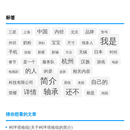
标签
中国
内径
品牌
三星
北京
型号
上海
我是
宝宝
奶粉
外径
很多人
尺寸
孕妇
手机
日本
无锡
时间
新疆
新编
技能
方法
杭州
汉族
是一个
服务队
游戏
春节
电影
的人
相关内容
的是
电视剧
皮肤
简介
自己的
科技有限公司
系统
美国
轴承
还不
详情
荣耀
都是
韩国
猜你想看的文章
柯坪塔格组(关于柯坪塔格组的简介)