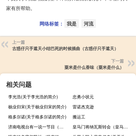
家有所帮助。
网络标签：
我是
河流
上一篇
古惑仔只手遮天小结巴死的时候插曲（古惑仔只手遮天）
下一篇
粟米是什么香味（粟米是什么）
相关问题
李光浩(关于李光浩的简介)
忠勇小状元
杨业归宋(关于杨业归宋的简介)
雷诺杰克逊
格多尔诺(关于格多尔诺的简介)
搬运工
济南电视台有一说一节目（济南电视台有一说一）
皇马门将纳瓦斯转会（皇马门将）