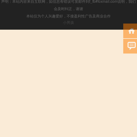
声明：本站内容来自互联网，如信息有错误可发邮件到f_fb#foxmail.com说明，我们
会及时纠正，谢谢
本站仅为个人兴趣爱好，不接盈利性广告及商业合作
小男孩