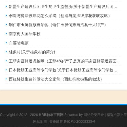
新疆生产建设兵团卫生局卫生监督所(关于新疆生产建设兵团卫生局卫生监督所的简介)
创造与魔法彼岸花怎么采摘（创造与魔法彼岸花获取攻略）
铜仁市玉屏侗族自治县（铜仁玉屏侗族自治县十大特产）
南京树人国际学校
白莲陆龟蒙
桂象村(关于桂象村的简介)
王菲谢霆锋近况被曝（王菲48岁产子是真的吗谢霆锋最近露面怒斥记者造谣）
日本撒肋工业高等专门学校(关于日本撒肋工业高等专门学校的简介)
西红柿辣椒酱的做法大全家常（西红柿辣椒酱的做法）
Copyright © 2012 - 2026
HRB轴承百科网
Powered by
网站分类目录
|
精选推荐文章
|
网站地图
|
疑难解答
鲁ICP备20008338号