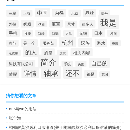
中国
内径
品牌
三星
北京
型号
上海
我是
宝宝
奶粉
外径
很多人
尺寸
孕妇
手机
日本
无锡
时间
新疆
新编
技能
方法
杭州
汉族
是一个
服务队
游戏
春节
电影
的人
相关内容
的是
电视剧
皮肤
简介
自己的
科技有限公司
系统
美国
轴承
还不
详情
荣耀
都是
韩国
猜你想看的文章
our与we的用法
张宁海
枸橼酸莫沙必利口服溶液(关于枸橼酸莫沙必利口服溶液的简介)