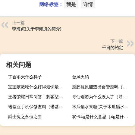
网络标签：
我是
详情
上一篇
李海贞(关于李海贞的简介)
下一篇
千日的约定
相关问题
丁香冬天什么样子
台风天鸽
宝宝咳嗽吃什么好得最快最有效（宝宝咳嗽吃什么好的快）
癌胚抗原能查出食管癌吗（癌胚抗原能查出癌症吗）
王者荣耀日常问答：刺客型英雄需要在项羽的控制技能交出后进场
寻仙端游为什么没人了（寻仙骑宠）
诺基亚手机保修查询（诺基亚官方售后服务网站查询）
木瓜馅水果糖(关于木瓜馅水果糖的简介)
爵士兔之永恒之曲
双卡4g是什么意思（4g是什么意思）