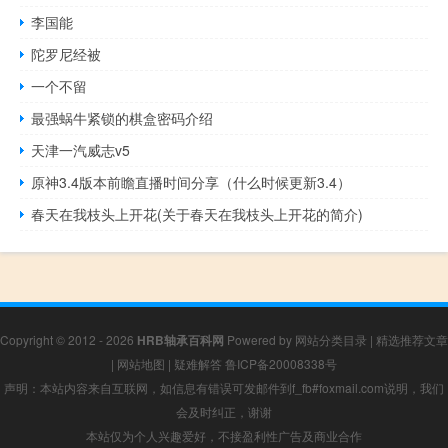
李国能
陀罗尼经被
一个不留
最强蜗牛紧锁的棋盒密码介绍
天津一汽威志v5
原神3.4版本前瞻直播时间分享（什么时候更新3.4）
春天在我枝头上开花(关于春天在我枝头上开花的简介)
Copyright © 2012 - 2026
HRB轴承百科网
Powered by
网站分类目录
|
精选推荐文章
|
网站地图
|
疑难解答
鲁ICP备20008338号
声明：本站内容来自互联网，如信息有错误可发邮件到f_fb#foxmail.com说明，我们
会及时纠正，谢谢
本站仅为个人兴趣爱好，不接盈利性广告及商业合作