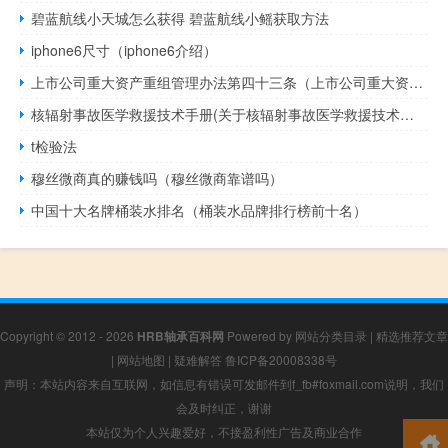
碧蓝航线小天城怎么获得 碧蓝航线小鳐获取方法
iphone6尺寸（iphone6介绍）
上市公司重大资产重组管理办法第四十三条（上市公司重大资产重组管理办法）
核辐射事故医学救援技术手册(关于核辐射事故医学救援技术手册的简介)
t检验法
穆丝微商真的赚钱吗（穆丝微商靠谱吗）
中国十大名牌桶装水排名（桶装水品牌排行榜前十名）
Copyright © 2012 - 2026
HRB轴承百科网
Powered by
网站分类目录
|
精选推荐文章
|
网站地图
|
疑难解答
鲁ICP备20008338号
声明：本站内容来自互联网，如信息有错误可发邮件到f_fb#foxmail.com说明，我们
会及时纠正，谢谢
本站仅为个人兴趣爱好，不接盈利性广告及商业合作