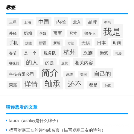
标签
中国
内径
品牌
三星
北京
型号
上海
我是
宝宝
奶粉
外径
很多人
尺寸
孕妇
手机
日本
无锡
时间
新疆
新编
技能
方法
杭州
汉族
是一个
服务队
游戏
春节
电影
的人
相关内容
的是
电视剧
皮肤
简介
自己的
科技有限公司
系统
美国
轴承
还不
详情
荣耀
都是
韩国
猜你想看的文章
laura（ashley是什么牌子）
描写岁寒三友的诗句或名言（描写岁寒三友的诗句）