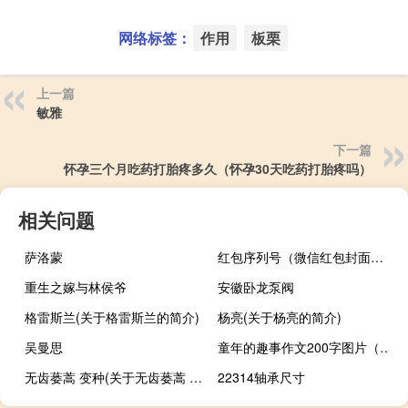
网络标签：
作用
板栗
上一篇
敏雅
下一篇
怀孕三个月吃药打胎疼多久（怀孕30天吃药打胎疼吗）
相关问题
萨洛蒙
红包序列号（微信红包封面代码大全）
重生之嫁与林侯爷
安徽卧龙泵阀
格雷斯兰(关于格雷斯兰的简介)
杨亮(关于杨亮的简介)
吴曼思
童年的趣事作文200字图片（童年的趣事作文200字）
无齿蒌蒿 变种(关于无齿蒌蒿 变种的简介)
22314轴承尺寸