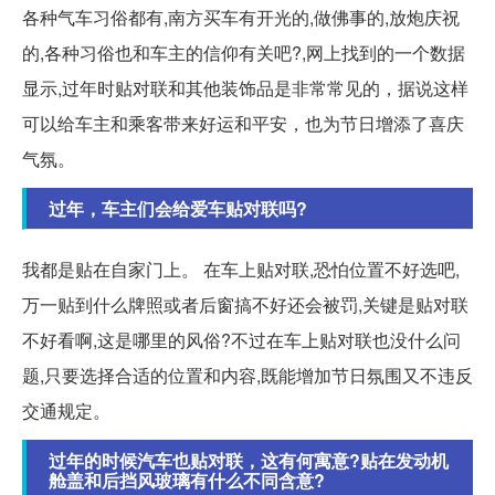
各种气车习俗都有,南方买车有开光的,做佛事的,放炮庆祝
的,各种习俗也和车主的信仰有关吧?,网上找到的一个数据
显示,过年时贴对联和其他装饰品是非常常见的，据说这样
可以给车主和乘客带来好运和平安，也为节日增添了喜庆
气氛。
过年，车主们会给爱车贴对联吗?
我都是贴在自家门上。 在车上贴对联,恐怕位置不好选吧,
万一贴到什么牌照或者后窗搞不好还会被罚,关键是贴对联
不好看啊,这是哪里的风俗?不过在车上贴对联也没什么问
题,只要选择合适的位置和内容,既能增加节日氛围又不违反
交通规定。
过年的时候汽车也贴对联，这有何寓意?贴在发动机
舱盖和后挡风玻璃有什么不同含意?