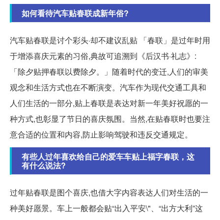
如何看待汽车贴春联成新年俗?
汽车贴春联是讨个彩头·却不建议乱贴 「春联」是过年时用
于增添喜庆元素的习俗,典故可追溯到《后汉书·礼志》:
「除夕贴押春联以费除夕。」随着时代的变迁,人们的审美
观念和生活方式也在不断演变。汽车作为现代交通工具和
人们生活的一部分,贴上春联是表达对新一年美好祝愿的一
种方式,也彰显了节日的喜庆氛围。当然,在贴春联时也要注
意合适的位置和内容,防止影响驾驶和违反交通规定。
有些人过年喜欢给自己的爱车车贴上福字春联，这
有什么说法?
过年贴春联是图个喜庆,也借大字内容表达人们对生活的一
种美好愿景。车上一般都会贴“出入平安\"、“出方大利”这