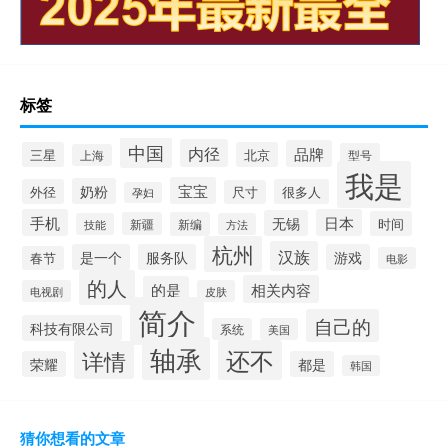
标签
中国
内径
品牌
三星
北京
型号
上海
我是
宝宝
奶粉
外径
很多人
尺寸
孕妇
手机
日本
无锡
时间
新疆
新编
技能
方法
杭州
汉族
是一个
服务队
游戏
春节
电影
的人
相关内容
的是
电视剧
皮肤
简介
自己的
科技有限公司
系统
美国
轴承
还不
详情
荣耀
都是
韩国
猜你想看的文章