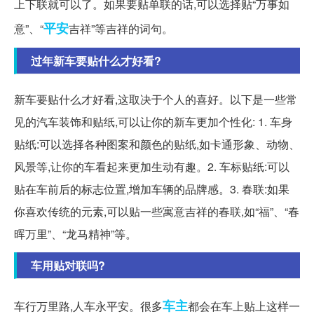
上下联就可以了。如果要贴单联的话,可以选择贴“万事如
平安
意”、“
吉祥”等吉祥的词句。
过年新车要贴什么才好看?
新车要贴什么才好看,这取决于个人的喜好。以下是一些常
见的汽车装饰和贴纸,可以让你的新车更加个性化: 1. 车身
贴纸:可以选择各种图案和颜色的贴纸,如卡通形象、动物、
风景等,让你的车看起来更加生动有趣。2. 车标贴纸:可以
贴在车前后的标志位置,增加车辆的品牌感。3. 春联:如果
你喜欢传统的元素,可以贴一些寓意吉祥的春联,如“福”、“春
晖万里”、“龙马精神”等。
车用贴对联吗?
车主
车行万里路,人车永平安。很多
都会在车上贴上这样一