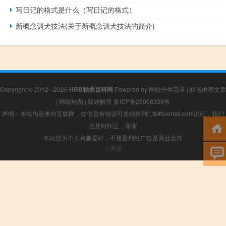
写日记的格式是什么（写日记的格式）
新概念训犬技法(关于新概念训犬技法的简介)
Copyright © 2012 - 2026
HRB轴承百科网
Powered by
网站分类目录
|
精选推荐文章
|
网站地图
|
疑难解答
鲁ICP备20008338号
声明：本站内容来自互联网，如信息有错误可发邮件到f_fb#foxmail.com说明，我们
会及时纠正，谢谢
本站仅为个人兴趣爱好，不接盈利性广告及商业合作
小男孩