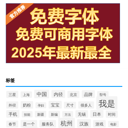
标签
中国
内径
品牌
三星
北京
型号
上海
我是
宝宝
奶粉
外径
很多人
尺寸
孕妇
手机
日本
无锡
时间
新疆
新编
技能
方法
杭州
汉族
是一个
服务队
游戏
春节
电影