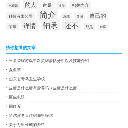
的人
相关内容
的是
电视剧
皮肤
简介
自己的
科技有限公司
系统
美国
轴承
还不
详情
荣耀
都是
韩国
猜你想看的文章
王者荣耀游戏中新英雄蒙恬分析以及技能介绍
夏至草
山东省青岛卫生学校
皮蛋是什么蛋有营养吗（皮蛋是什么蛋）
巨磁电阻
周红五
哈尔滨冬天住宿哪里好吃
关于万里长城的资料