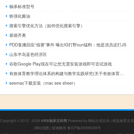
轴承标准型号
铁强化酱油
搜索引擎优化方法（如何优化搜索引擎）
基德齐奥
PDD复播回应“假赛”事件 曝出IG打野xun猛料：他是演员还打JS
山东半岛蓝色经济区
谷歌Google Play现在可让您无需安装游戏即可尝试游戏
有效体育教学理论体系的构建与教学实践研究(关于有效体育教学理论体系的构建与教学实践研究的简介)
seemac下载安装（mac see sheer）
Copyright © 2012 - 2026
HRB轴承百科网
Powered by
网站分类目录
|
精选推荐文章
|
网站地图
|
疑难解答
鲁ICP备20008338号