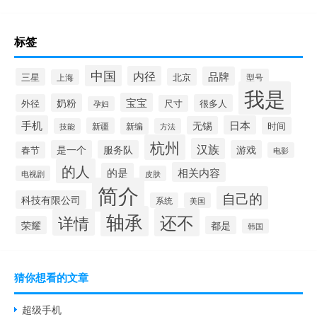
标签
中国
内径
品牌
三星
北京
型号
上海
我是
宝宝
奶粉
外径
很多人
尺寸
孕妇
手机
日本
无锡
时间
新疆
新编
技能
方法
杭州
汉族
是一个
服务队
游戏
春节
电影
的人
相关内容
的是
电视剧
皮肤
简介
自己的
科技有限公司
系统
美国
轴承
还不
详情
荣耀
都是
韩国
猜你想看的文章
超级手机