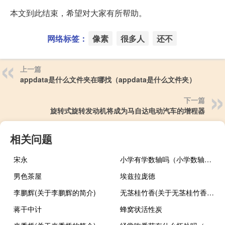
本文到此结束，希望对大家有所帮助。
网络标签：
像素
很多人
还不
上一篇
appdata是什么文件夹在哪找（appdata是什么文件夹）
下一篇
旋转式旋转发动机将成为马自达电动汽车的增程器
相关问题
宋永
小学有学数轴吗（小学数轴的教学定义）
男色茶屋
埃兹拉庞德
李鹏辉(关于李鹏辉的简介)
无茎桂竹香(关于无茎桂竹香的简介)
蒋干中计
蜂窝状活性炭