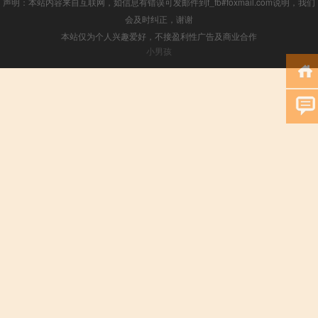
声明：本站内容来自互联网，如信息有错误可发邮件到f_fb#foxmail.com说明，我们
会及时纠正，谢谢
本站仅为个人兴趣爱好，不接盈利性广告及商业合作
小男孩