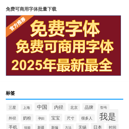
免费可商用字体批量下载
标签
中国
内径
品牌
三星
北京
型号
上海
我是
宝宝
奶粉
外径
很多人
尺寸
孕妇
手机
日本
无锡
时间
新疆
新编
技能
方法