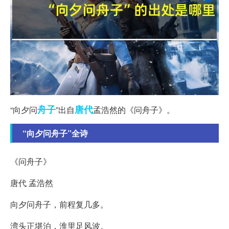
舟子
唐代
“向夕问
”出自
孟浩然的《问舟子》。
“向夕问舟子”全诗
《问舟子》
唐代 孟浩然
向夕问舟子，前程复几多。
湾头正堪泊，淮里足风波。