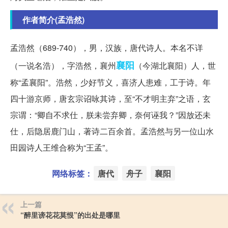
作者简介(孟浩然)
孟浩然（689-740），男，汉族，唐代诗人。本名不详
襄阳
（一说名浩），字浩然，襄州
（今湖北襄阳）人，世
称“孟襄阳”。浩然，少好节义，喜济人患难，工于诗。年
四十游京师，唐玄宗诏咏其诗，至“不才明主弃”之语，玄
宗谓：“卿自不求仕，朕未尝弃卿，奈何诬我？”因放还未
仕，后隐居鹿门山，著诗二百余首。孟浩然与另一位山水
田园诗人王维合称为“王孟”。
网络标签：
唐代
舟子
襄阳
上一篇
“醉里谤花花莫恨”的出处是哪里