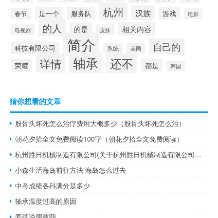
杭州
汉族
是一个
服务队
游戏
春节
电影
的人
相关内容
的是
电视剧
皮肤
简介
自己的
科技有限公司
系统
美国
轴承
还不
详情
荣耀
都是
韩国
猜你想看的文章
股骨头坏死怎么治疗费用大概多少（股骨头坏死怎么治）
朝花夕拾全文免费阅读100字（朝花夕拾全文免费阅读）
杭州胜日机械制造有限公司(关于杭州胜日机械制造有限公司的简介)
小森生活海岛前往方法 海岛怎么过去
中考成绩各科满分是多少
轴承温度过高的原因
爱莲说周敦颐