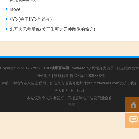
move
杨飞(关于杨飞的简介)
朱可夫元帅雕像(关于朱可夫元帅雕像的简介)
Copyright © 2012 - 2026
HRB轴承百科网
Powered by
网站分类目录
|
精选推荐文章
|
网站地图
|
疑难解答
鲁ICP备20008338号
声明：本站内容来自互联网，如信息有错误可发邮件到f_fb#foxmail.com说明，我们
会及时纠正，谢谢
本站仅为个人兴趣爱好，不接盈利性广告及商业合作
小男孩