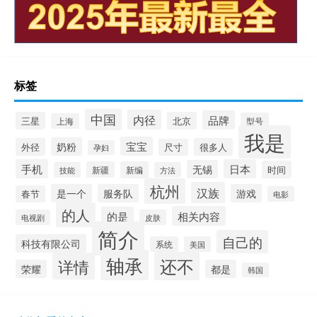
标签
中国
内径
品牌
三星
北京
型号
上海
我是
宝宝
奶粉
外径
很多人
尺寸
孕妇
手机
日本
无锡
时间
新疆
新编
技能
方法
杭州
汉族
是一个
服务队
游戏
春节
电影
的人
相关内容
的是
电视剧
皮肤
简介
自己的
科技有限公司
系统
美国
轴承
还不
详情
荣耀
都是
韩国