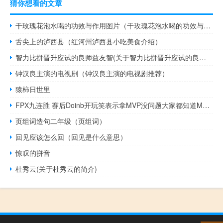
猜你想看的文章
干玫瑰花泡水喝的功效与作用图片（干玫瑰花泡水喝的功效与作用）
舌尖上的泸西县（红河州泸西县小吃美食介绍）
智力比拼晋升应试的良师益友智(关于智力比拼晋升应试的良师益友智的简介)
钟汉良主演的电视剧（钟汉良主演的电视剧推荐）
猿柿日世里
FPX九连胜 赛后Doinb开玩笑表示拿MVP没问题大家都知道MVP应该给我
页组词造句二年级（页组词）
回见应该怎么回（回见是什么意思）
惊叹的拼音
杜秀云(关于杜秀云的简介)