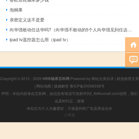
泡桐果
亲密定义这不是爱
向华强敢动任达华吗?（向华强不敢动的5个人向华强见到任达华也会礼让三分）
ipad tv遥控器怎么用（ipad tv）
Copyright © 2012 - 2026
HRB轴承百科网
Powered by
网站分类目录
|
精选推荐文章
|
网站地图
|
疑难解答
鲁ICP备20008338号
声明：本站内容来自互联网，如信息有错误可发邮件到f_fb#foxmail.com说明，我们
会及时纠正，谢谢
本站仅为个人兴趣爱好，不接盈利性广告及商业合作
小男孩