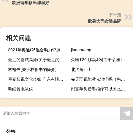
欧洲留学移民哪里好
下一篇
欧美大码女装品牌
相关问题
2021年奥迪Q5混合动力评测
jiaochuang
最近的雪域高原(关于最近的雪域高原的简介)
朵唯T20 移动4G(关于朵唯T20 移动4G的简介)
林裕书(关于林裕书的简介)
北汽角斗士
星宴影视文化传媒 广东有限公司(关于星宴影视文化传媒 广东有限公司的简介)
先天弱视能激光治疗吗（先天弱视能治好吗）
毛细管电泳仪
削完芋头后手很痒可以怎么办 4月25日支付宝庄园问题
☚
公告