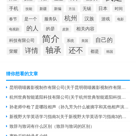
手机
日本
无锡
时间
新疆
新编
技能
方法
杭州
汉族
是一个
服务队
游戏
春节
电影
的人
相关内容
的是
电视剧
皮肤
简介
自己的
科技有限公司
系统
美国
轴承
还不
详情
荣耀
都是
韩国
猜你想看的文章
昆明萌喵酱影视制作有限公司(关于昆明萌喵酱影视制作有限公司的简介)
杭州世典智能遮阳科技有限公司(关于杭州世典智能遮阳科技有限公司的简介)
孙老师中枪了是哪段相声（孙九芳为什么被摘字和其他相声演员打架斗殴导致的）
新视野大学英语学习指南3(关于新视野大学英语学习指南3的简介)
致辞与致词有什么区别（致辞与致词的区别）
赛欧后轮轴承多少钱