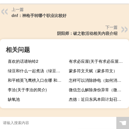
上一篇
dnf：神枪手转哪个职业比较好
下一篇
阴阳师：破之歌活动相关内容介绍
相关问题
喜欢的话请响铃2
有求必应屋(关于有求必应屋的简介)
绿豆和什么一起煮汤（绿豆和什么一起煮最好）
蒙多符文天赋（蒙多符文）
和平精英飞鹰榜入口在哪 和平精英金鹰榜入口地址一览
怎样可以消除静电（如何消除静电的几个方法）
李洽(关于李洽的简介)
微信怎么解除身份异常（微信怎么解除身份证绑定）
缺氧池
杰德：近日东风本田计划召回部分杰德
☚