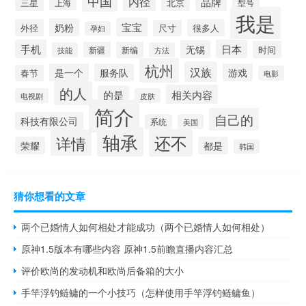
中国
内径
品牌
三星
北京
型号
上海
我是
宝宝
奶粉
外径
很多人
尺寸
孕妇
手机
日本
无锡
时间
新疆
新编
技能
方法
杭州
汉族
是一个
服务队
游戏
春节
电影
的人
相关内容
的是
电视剧
皮肤
简介
自己的
科技有限公司
系统
美国
轴承
还不
详情
荣耀
都是
韩国
猜你想看的文章
两个已婚情人如何相处才能成功（两个已婚情人如何相处）
原神1.5版本有哪些内容 原神1.5前瞻直播内容汇总
评价欧尚的发动机和欧尚后备箱的大小
手竿浮钓鲢鳙的一个小技巧（怎样使用手竿浮钓鲢鳙鱼）