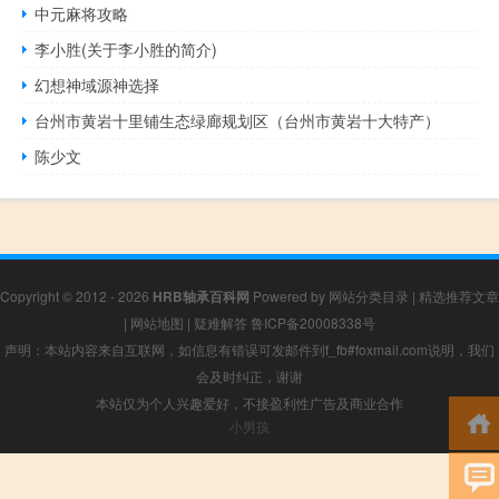
中元麻将攻略
李小胜(关于李小胜的简介)
幻想神域源神选择
台州市黄岩十里铺生态绿廊规划区（台州市黄岩十大特产）
陈少文
Copyright © 2012 - 2026
HRB轴承百科网
Powered by
网站分类目录
|
精选推荐文章
|
网站地图
|
疑难解答
鲁ICP备20008338号
声明：本站内容来自互联网，如信息有错误可发邮件到f_fb#foxmail.com说明，我们
会及时纠正，谢谢
本站仅为个人兴趣爱好，不接盈利性广告及商业合作
小男孩