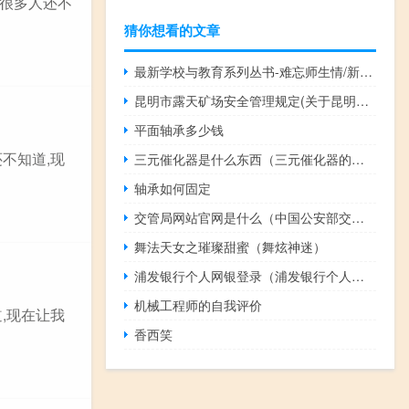
很多人还不
猜你想看的文章
最新学校与教育系列丛书-难忘师生情/新(关于最新学校与教育系列丛书-难忘师生情/新的简介)
昆明市露天矿场安全管理规定(关于昆明市露天矿场安全管理规定的简介)
平面轴承多少钱
不知道,现
三元催化器是什么东西（三元催化器的介绍）
轴承如何固定
交管局网站官网是什么（中国公安部交通管理局官网是什么）
舞法天女之璀璨甜蜜（舞炫神迷）
浦发银行个人网银登录（浦发银行个人网银登录）
机械工程师的自我评价
,现在让我
香西笑