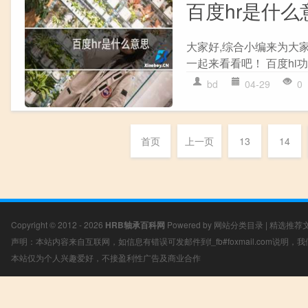
百度hr是什么
大家好,综合小编来为大家
一起来看看吧！ 百度hi功
bd
04-29
0
首页
上一页
13
14
Copyright © 2012 - 2026
HRB轴承百科网
Powered by
网站分类目录
|
精选推荐
声明：本站内容来自互联网，如信息有错误可发邮件到f_fb#foxmail.com说明
本站仅为个人兴趣爱好，不接盈利性广告及商业合作