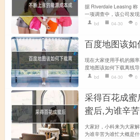
据 Riverdale Le
一项调查中，该公司发现 
bd
04-30
0
百度地图该如
现在大家使用手机的频率
度地图该如何下载离线导
bd
04-30
0
采得百花成蜜
蜜后,为谁辛
大家好，小科来为大家解
为谁辛苦为谁忙大概是什