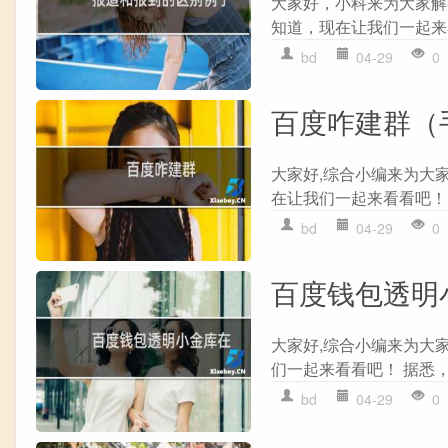
大家好，小科来为大家解
知道，现在让我们一起来看
bd
04-29
0
百度咋建群（
大家好,综合小编来为大
在让我们一起来看看吧！ 教
bd
04-29
0
百度钱包透明
大家好,综合小编来为大
们一起来看看吧！ 据悉，
bd
04-29
0