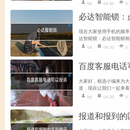
bd
04-30
0
必达智能锁：
现在大家使用手机的频率
达智能锁：必达智能锁相
bd
04-30
0
百度客服电话
大家好，精选小编来为大
道，现在让我们一起来看看
bd
04-29
0
报道和报到的