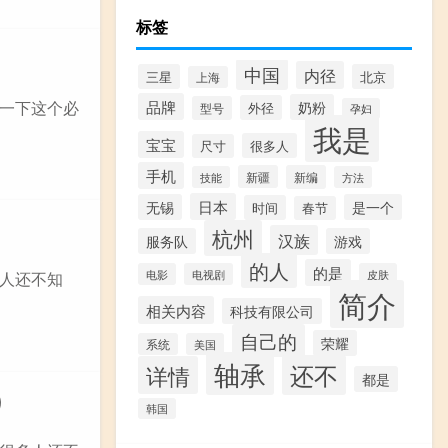
标签
中国
内径
三星
北京
上海
品牌
一下这个必
奶粉
外径
型号
孕妇
我是
宝宝
很多人
尺寸
手机
新疆
新编
技能
方法
日本
无锡
是一个
时间
春节
杭州
汉族
服务队
游戏
的人
的是
电影
电视剧
皮肤
人还不知
简介
相关内容
科技有限公司
自己的
荣耀
系统
美国
轴承
还不
详情
都是
）
韩国