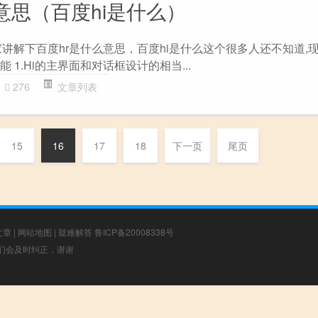
意思（百度hi是什么）
讲解下百度hr是什么意思，百度hi是什么这个很多人还不知道,
能 1.Hi的主界面和对话框设计的相当...
276
文章列表
15
16
17
18
下一页
尾页
文章
|
网站地图
|
疑难解答
鲁ICP备20008338号
，我们会及时纠正，谢谢