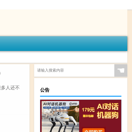
☚
）
很多人还不
公告