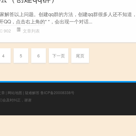
家解答以上问题。创建qq群的方法，创建qq群很多人还不知道
QQ，点击右上角的" "，会出现一个对话...
902
文章列表
4
5
6
下一页
尾页
文章
|
网站地图
|
疑难解答
鲁ICP备20008338号
，我们会及时纠正，谢谢