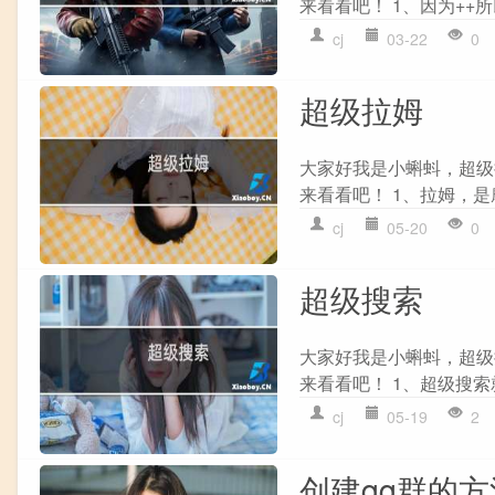
来看看吧！ 1、因为++所
cj
03-22
0
超级拉姆
大家好我是小蝌蚪，超级
来看看吧！ 1、拉姆，是
cj
05-20
0
超级搜索
大家好我是小蝌蚪，超级
来看看吧！ 1、超级搜索
cj
05-19
2
创建qq群的方