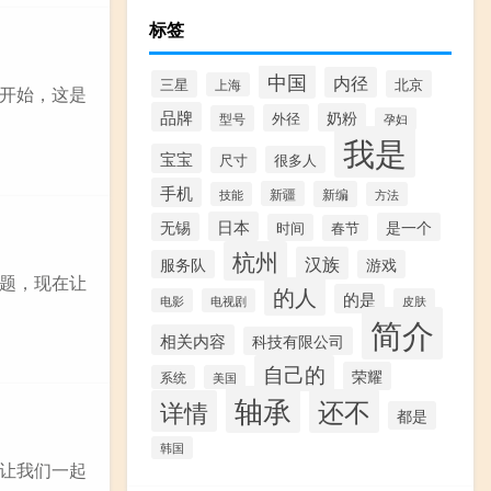
标签
中国
内径
三星
北京
上海
开始，这是
品牌
奶粉
外径
型号
孕妇
我是
宝宝
很多人
尺寸
手机
新疆
新编
技能
方法
日本
无锡
是一个
时间
春节
杭州
汉族
服务队
游戏
题，现在让
的人
的是
电影
电视剧
皮肤
简介
相关内容
科技有限公司
自己的
荣耀
系统
美国
轴承
还不
详情
都是
韩国
让我们一起