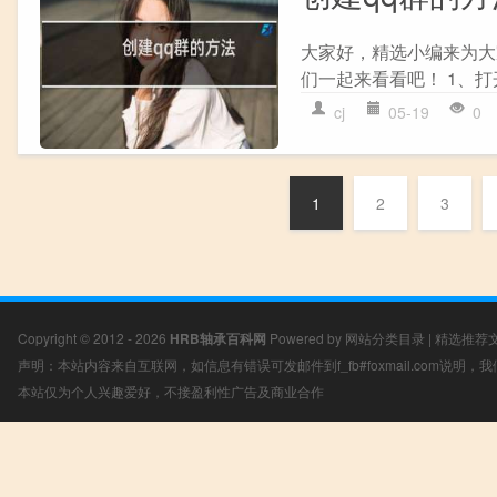
大家好，精选小编来为大
们一起来看看吧！ 1、打开
cj
05-19
0
1
2
3
Copyright © 2012 - 2026
HRB轴承百科网
Powered by
网站分类目录
|
精选推荐
声明：本站内容来自互联网，如信息有错误可发邮件到f_fb#foxmail.com说明
本站仅为个人兴趣爱好，不接盈利性广告及商业合作