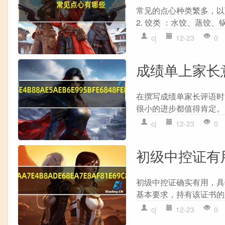
常见的点心种类繁多，以下
2. 饺类 ：水饺、蒸饺、锅
cj
12-23
0
成绩单上家长
在撰写成绩单家长评语时，
很小的进步都值得肯定。 
cj
12-23
0
初级中控证有
初级中控证确实有用，具
基本要求，持有该证书的人
cj
12-23
0