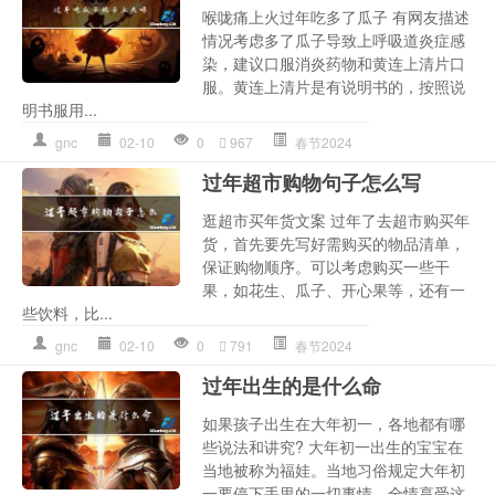
喉咙痛上火过年吃多了瓜子 有网友描述
情况考虑多了瓜子导致上呼吸道炎症感
染，建议口服消炎药物和黄连上清片口
服。黄连上清片是有说明书的，按照说
明书服用...
gnc
02-10
0
967
春节2024
过年超市购物句子怎么写
逛超市买年货文案 过年了去超市购买年
货，首先要先写好需购买的物品清单，
保证购物顺序。可以考虑购买一些干
果，如花生、瓜子、开心果等，还有一
些饮料，比...
gnc
02-10
0
791
春节2024
过年出生的是什么命
如果孩子出生在大年初一，各地都有哪
些说法和讲究? 大年初一出生的宝宝在
当地被称为福娃。当地习俗规定大年初
一要停下手里的一切事情，全情享受这