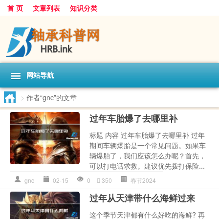
首 页
文章列表
知识分类
网站导航
>
作者“gnc”的文章
过年车胎爆了去哪里补
标题 内容 过年车胎爆了去哪里补 过年
期间车辆爆胎是一个常见问题。如果车
辆爆胎了，我们应该怎么办呢？首先，
可以打电话求救。建议优先拨打保险...
gnc
02-15
0
350
春节2024
过年从天津带什么海鲜过来
这个季节天津都有什么好吃的海鲜? 再