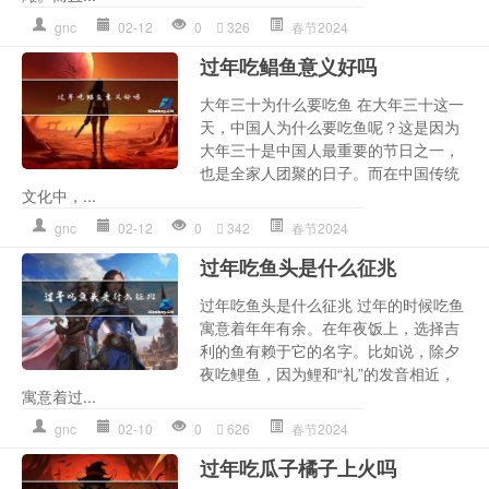
gnc
02-12
0
326
春节2024
过年吃鲳鱼意义好吗
大年三十为什么要吃鱼 在大年三十这一
天，中国人为什么要吃鱼呢？这是因为
大年三十是中国人最重要的节日之一，
也是全家人团聚的日子。而在中国传统
文化中，...
gnc
02-12
0
342
春节2024
过年吃鱼头是什么征兆
过年吃鱼头是什么征兆 过年的时候吃鱼
寓意着年年有余。在年夜饭上，选择吉
利的鱼有赖于它的名字。比如说，除夕
夜吃鲤鱼，因为鲤和“礼”的发音相近，
寓意着过...
gnc
02-10
0
626
春节2024
过年吃瓜子橘子上火吗