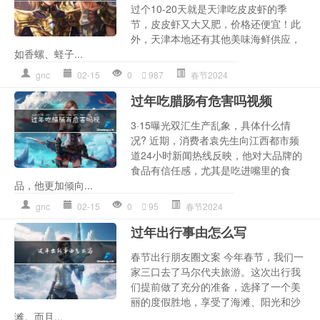
过个10-20天就是天津吃皮皮虾的季
节，皮皮虾又大又肥，价格还便宜！此
外，天津本地还有其他美味海鲜供应，
如香螺、蛏子...
gnc
02-15
0
987
春节2024
过年吃腊肠有危害吗视频
3·15曝光双汇生产乱象，具体什么情
况? 近期，消费者袁先生向江西都市频
道24小时新闻热线反映，他对大品牌的
食品有信任感，尤其是吃进嘴里的食
品，他更加倾向...
gnc
02-15
0
95
春节2024
过年出行事由怎么写
春节出行朋友圈文案 今年春节，我们一
家三口去了马尔代夫旅游。这次出行我
们提前做了充分的准备，选择了一个美
丽的度假胜地，享受了海滩、阳光和沙
滩。而且...