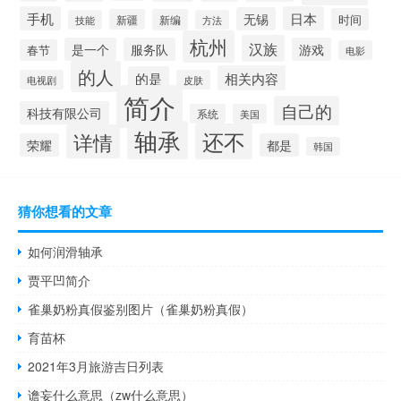
手机
日本
无锡
时间
新疆
新编
技能
方法
杭州
汉族
是一个
服务队
游戏
春节
电影
的人
相关内容
的是
电视剧
皮肤
简介
自己的
科技有限公司
系统
美国
轴承
还不
详情
荣耀
都是
韩国
猜你想看的文章
如何润滑轴承
贾平凹简介
雀巢奶粉真假鉴别图片（雀巢奶粉真假）
育苗杯
2021年3月旅游吉日列表
谵妄什么意思（zw什么意思）