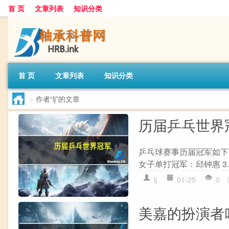
首 页
文章列表
知识分类
首 页
文章列表
知识分类
>
作者“lj”的文章
历届乒乓世界
乒乓球赛事历届冠军如下： 
女子单打冠军：邱钟惠 3. 
lj
01-25
0
美嘉的扮演者