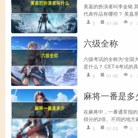
美嘉的扮演者叫李金铭 
代表作品有哪些？ 美嘉
lj
01-06
0
六级全称
六级考试的全称为“全国大
是什么？ CET-6考试
lj
01-03
0
麻将一番是多
在麻将中，一番通常指的
得分的2倍。不同的地方麻
lj
01-03
0