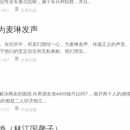
合性全军重点院校，属于军兵种院校，并且...
801
文章列表
为麦琳发声
。在社区中，邻居们团结一心，为麦琳发声，传递正义的声音。
于他们的坚定信念和无私奉献。他们用实...
347
文章列表
解决网友的困惑 向男朋友借4000钱可以吗? ... 抛开两个人的感
的都是二人经济独立...
672
手游攻略
婚（林江国馨子）