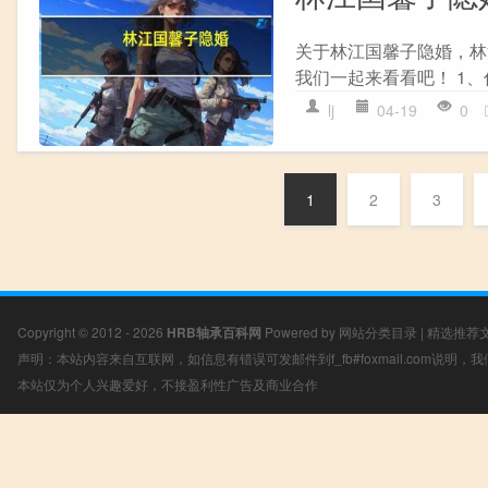
关于林江国馨子隐婚，林
我们一起来看看吧！ 1、
lj
04-19
0
1
2
3
Copyright © 2012 - 2026
HRB轴承百科网
Powered by
网站分类目录
|
精选推荐
声明：本站内容来自互联网，如信息有错误可发邮件到f_fb#foxmail.com说明
本站仅为个人兴趣爱好，不接盈利性广告及商业合作