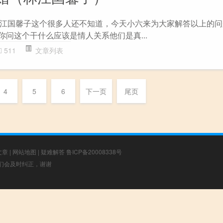
江国馨子这个很多人还不知道，今天小六来为大家解答以上的问
你问这个干什么应该是情人关系他们是真...
511
文章列表
4
5
6
下一页
尾页
文章
|
网站地图
|
疑难解答
鲁ICP备20008338号
，我们会及时纠正，谢谢