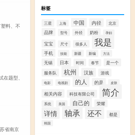
标签
中国
内径
三星
北京
上海
有塑料、不
品牌
奶粉
外径
型号
孕妇
我是
宝宝
很多人
尺寸
手机
新疆
新编
技能
方法
日本
无锡
是一个
时间
春节
杭州
汉族
服务队
游戏
试在题型、
的人
的是
电影
电视剧
皮肤
简介
相关内容
科技有限公司
自己的
荣耀
系统
美国
轴承
还不
详情
都是
韩国
苏省南京