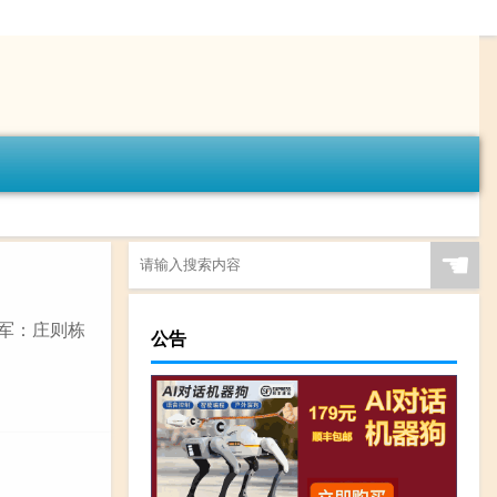
☚
冠军：庄则栋
公告