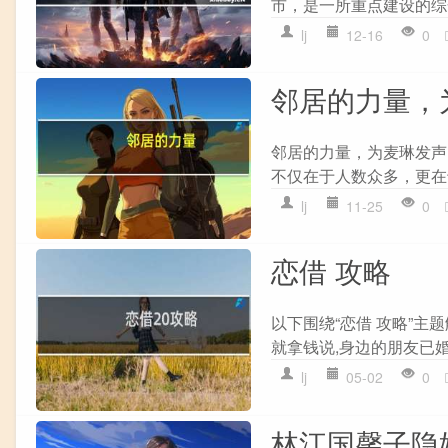
市，是一所重点建设的综
lj
12-16
0
邻居的力量，
邻居的力量，为麦琳发声
不仅在于人数众多，更在
lj
11-25
0
恋借 攻略
以下围绕“恋借 攻略”主题
就拿钱说,身边的朋友已婚
lj
05-02
0
林江国馨子隐