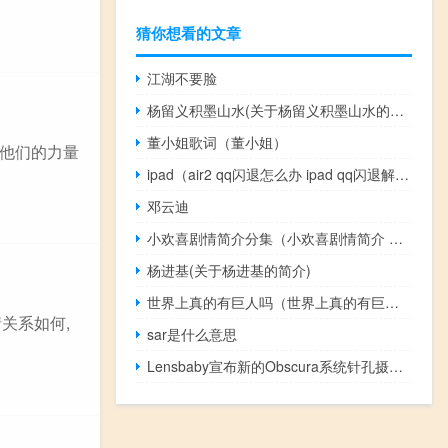
猜你想看的文章
江湖不要脸
杨留义积墨山水(关于杨留义积墨山水的简介)
董小姐歌词（董小姐）
他们的力量
ipad（air2 qq闪退怎么办 ipad qq闪退解决方法）
邓云迪
小欢喜剧情简介分集（小欢喜剧情简介 电视猫）
杨进基(关于杨进基的简介)
世界上真的有巨人吗（世界上真的有巨人吗）
情关系如何,
sar是什么意思
Lensbaby宣布新的Obscura系统针孔摄影的现代风格