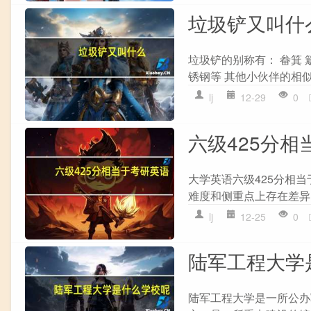
垃圾铲又叫什
垃圾铲的别称有： 畚箕 
锈钢等 其他小伙伴的相似
lj
12-29
0
六级425分相
大学英语六级425分相
难度和侧重点上存在差异。
lj
12-25
0
陆军工程大学
陆军工程大学是一所公办