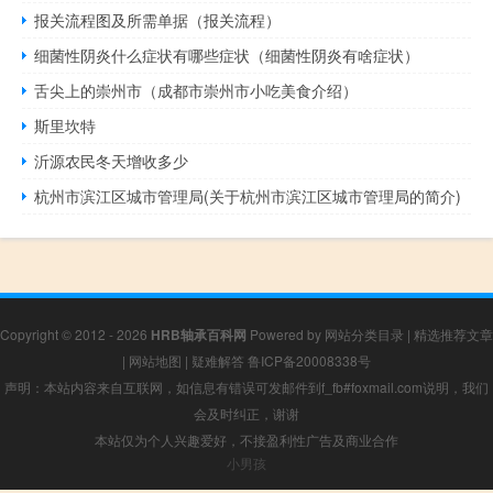
报关流程图及所需单据（报关流程）
细菌性阴炎什么症状有哪些症状（细菌性阴炎有啥症状）
舌尖上的崇州市（成都市崇州市小吃美食介绍）
斯里坎特
沂源农民冬天增收多少
杭州市滨江区城市管理局(关于杭州市滨江区城市管理局的简介)
Copyright © 2012 - 2026
HRB轴承百科网
Powered by
网站分类目录
|
精选推荐文章
|
网站地图
|
疑难解答
鲁ICP备20008338号
声明：本站内容来自互联网，如信息有错误可发邮件到f_fb#foxmail.com说明，我们
会及时纠正，谢谢
本站仅为个人兴趣爱好，不接盈利性广告及商业合作
小男孩