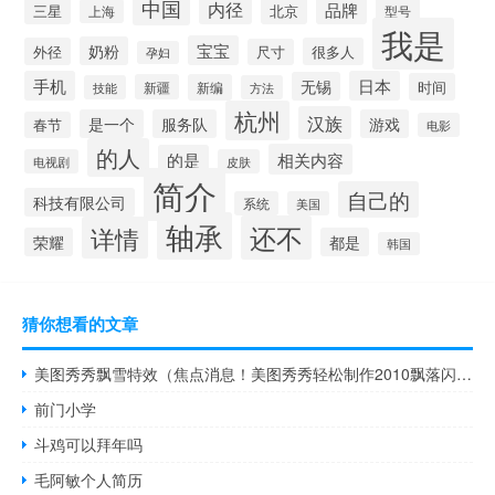
中国
内径
品牌
三星
北京
型号
上海
我是
宝宝
奶粉
外径
很多人
尺寸
孕妇
手机
日本
无锡
时间
新疆
新编
技能
方法
杭州
汉族
是一个
服务队
游戏
春节
电影
的人
相关内容
的是
电视剧
皮肤
简介
自己的
科技有限公司
系统
美国
轴承
还不
详情
荣耀
都是
韩国
猜你想看的文章
美图秀秀飘雪特效（焦点消息！美图秀秀轻松制作2010飘落闪图）
前门小学
斗鸡可以拜年吗
毛阿敏个人简历