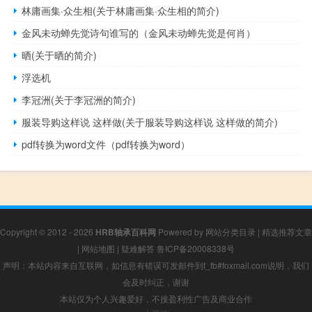
林庸画集·众生相(关于林庸画集·众生相的简介)
金风未动蝉先觉诗句谁写的（金风未动蝉先觉是何肖）
晒(关于晒的简介)
浮选机
李冠洲(关于李冠洲的简介)
服装导购这样说 这样做(关于服装导购这样说 这样做的简介)
pdf转换为word文件（pdf转换为word）
Copyright © 2012 - 2026
HRB轴承百科网
Powered by
网站分类目录
|
精选推荐文章
|
网站地图
|
疑难解答
鲁ICP备20008338号
声明：本站内容来自互联网，如信息有错误可发邮件到f_fb#foxmail.com说明，我们
会及时纠正，谢谢
本站仅为个人兴趣爱好，不接盈利性广告及商业合作