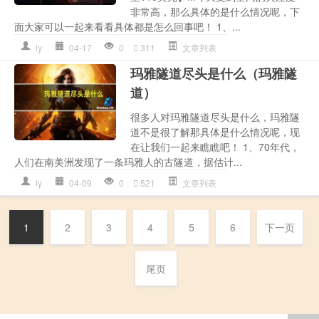
非常高，那么具体的是什么情况呢，下
面大家可以一起来看看具体都是怎么回事吧！ 1、...
ly
04-17
0
311
文章列表
玛雅隧道尽头是什么（玛雅隧
道）
很多人对玛雅隧道尽头是什么，玛雅隧
道不是很了解那具体是什么情况呢，现
在让我们一起来瞧瞧吧！ 1、70年代，
人们在南美洲发现了一条玛雅人的古隧道，据估计...
ly
04-09
0
521
文章列表
1
2
3
4
5
6
下一页
尾页