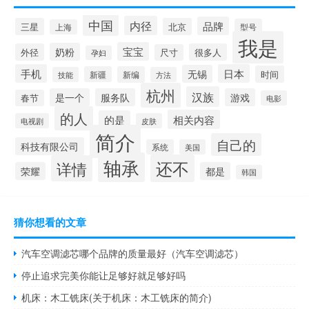
中国
内径
品牌
三星
北京
型号
上海
我是
宝宝
奶粉
外径
很多人
尺寸
孕妇
手机
日本
无锡
时间
新疆
新编
技能
方法
杭州
汉族
是一个
服务队
游戏
春节
电影
的人
相关内容
的是
电视剧
皮肤
简介
自己的
科技有限公司
系统
美国
轴承
还不
详情
荣耀
都是
韩国
猜你想看的文章
汽车空调滤芯哪个品牌的质量最好（汽车空调滤芯）
停止追求完美你能让足够好就足够好吗
机床：木工铣床(关于机床：木工铣床的简介)