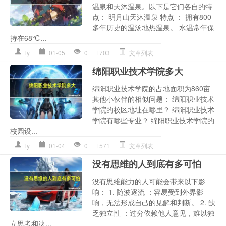
温泉和天沐温泉。以下是它们各自的特
点： 明月山天沐温泉 特点 ： 拥有800
多年历史的温汤地热温泉。 水温常年保
持在68℃...
ly
01-05
0
703
文章列表
绵阳职业技术学院多大
绵阳职业技术学院的占地面积为860亩
其他小伙伴的相似问题： 绵阳职业技术
学院的校区地址在哪里？ 绵阳职业技术
学院有哪些专业？ 绵阳职业技术学院的
校园设...
ly
01-04
0
571
文章列表
没有思维的人到底有多可怕
没有思维能力的人可能会带来以下影
响： 1. 随波逐流 ：容易受到外界影
响，无法形成自己的见解和判断。 2. 缺
乏独立性 ：过分依赖他人意见，难以独
立思考和决...