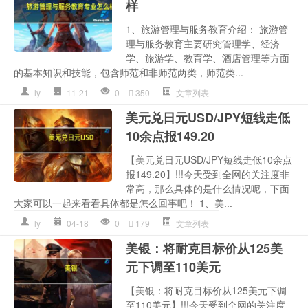
样
1、旅游管理与服务教育介绍： 旅游管
理与服务教育主要研究管理学、经济
学、旅游学、教育学、酒店管理等方面
的基本知识和技能，包含师范和非师范两类，师范类...
ly
11-21
0
350
文章列表
美元兑日元USD/JPY短线走低
10余点报149.20
【美元兑日元USD/JPY短线走低10余点
报149.20】!!!今天受到全网的关注度非
常高，那么具体的是什么情况呢，下面
大家可以一起来看看具体都是怎么回事吧！ 1、美...
ly
04-18
0
179
文章列表
美银：将耐克目标价从125美
元下调至110美元
【美银：将耐克目标价从125美元下调
至110美元】!!!今天受到全网的关注度