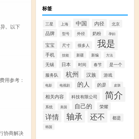
标签
中国
内径
三星
北京
上海
而异。以下
品牌
奶粉
外径
型号
孕妇
我是
宝宝
很多人
尺寸
手机
新疆
新编
技能
方法
日本
无锡
是一个
时间
春节
杭州
汉族
服务队
游戏
费用参考：
的人
的是
电影
电视剧
皮肤
简介
相关内容
科技有限公司
自己的
荣耀
系统
美国
轴承
还不
详情
都是
韩国
自行协商解决