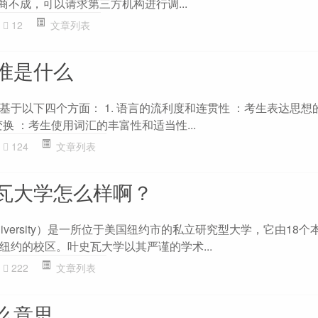
果协商不成，可以请求第三方机构进行调...
12
文章列表
准是什么
基于以下四个方面： 1. 语言的流利度和连贯性 ：考生表达思想
变换 ：考生使用词汇的丰富性和适当性...
124
文章列表
瓦大学怎么样啊？
 University）是一所位于美国纽约市的私立研究型大学，它由18
纽约的校区。叶史瓦大学以其严谨的学术...
222
文章列表
么意思