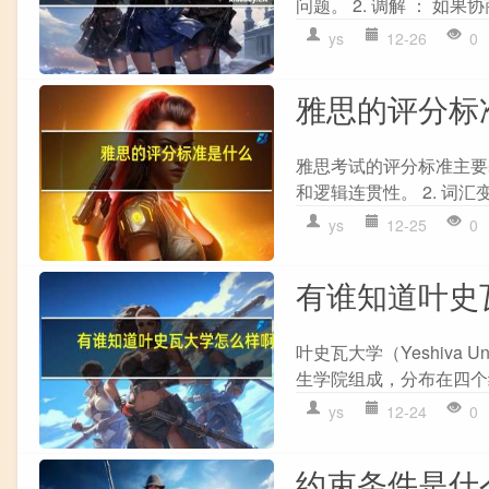
问题。 2. 调解 ： 如
ys
12-26
0
雅思的评分标
雅思考试的评分标准主要
和逻辑连贯性。 2. 词汇
ys
12-25
0
有谁知道叶史
叶史瓦大学（Yeshiva
生学院组成，分布在四个
ys
12-24
0
约束条件是什