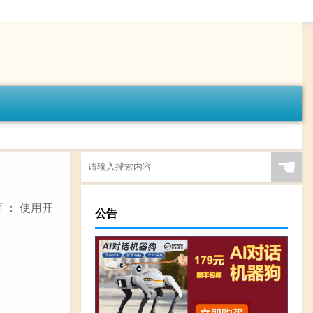
☚
 ： 使用开
公告