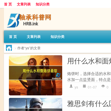
首 页
文章列表
知识分类
首 页
文章列表
知识分类
>
作者“ys”的文章
用什么水和面
烙饼时，选择合适的水和面
水加一点盐烫面，特点是饼非
ys
01-07
0
雅思剑有什么