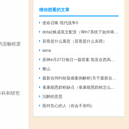
猜你想看的文章
使命召唤 现代战争3
dota2换成英文配音（Win7系统下如何将dota2中文配音改成英文配音）
苜蓿是什么寓意（苜蓿是什么东西）
的流畅程度
sens
原神4月27日每日一题答案 凯亚在西风骑士团的职位是什么
黎山
最新合同纠纷疑难案例解析(关于最新合同纠纷疑难案例解析的简介)
雀巢能恩奶粉缺点（雀巢能恩奶粉怎么样）
个本科和研究
沉醉的意思
面对负心的人（你会不舍吗）