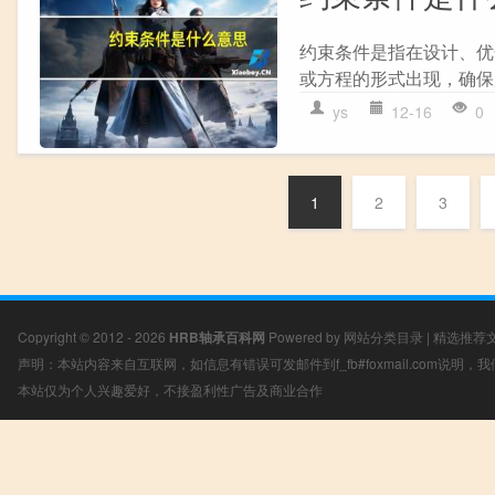
约束条件是指在设计、优
或方程的形式出现，确保
ys
12-16
0
1
2
3
Copyright © 2012 - 2026
HRB轴承百科网
Powered by
网站分类目录
|
精选推荐
声明：本站内容来自互联网，如信息有错误可发邮件到f_fb#foxmail.com说明
本站仅为个人兴趣爱好，不接盈利性广告及商业合作