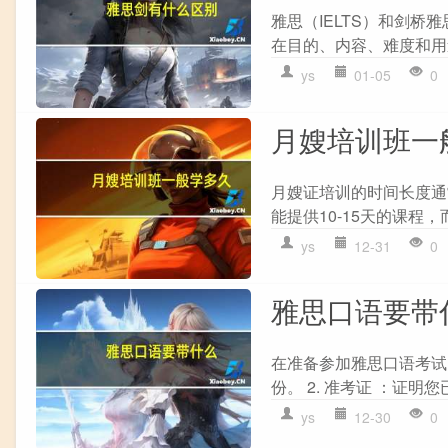
雅思（IELTS）和剑桥雅
在目的、内容、难度和用途等
ys
01-05
0
月嫂培训班一
月嫂证培训的时间长度通
能提供10-15天的课程
ys
12-31
0
雅思口语要带
在准备参加雅思口语考试
份。 2. 准考证 ：证明您
ys
12-30
0