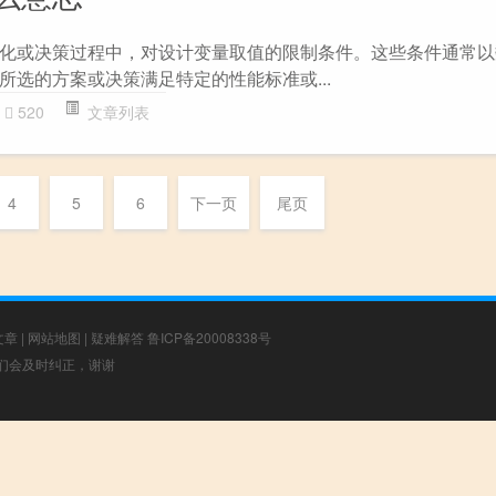
化或决策过程中，对设计变量取值的限制条件。这些条件通常以
所选的方案或决策满足特定的性能标准或...
520
文章列表
4
5
6
下一页
尾页
文章
|
网站地图
|
疑难解答
鲁ICP备20008338号
，我们会及时纠正，谢谢