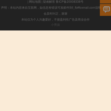
|
网站地图
|
疑难解答
鲁ICP备20008338号
声明：本站内容来自互联网，如信息有错误可发邮件到f_fb#foxmail.com说明，我们
会及时纠正，谢谢
本站仅为个人兴趣爱好，不接盈利性广告及商业合作
小男孩