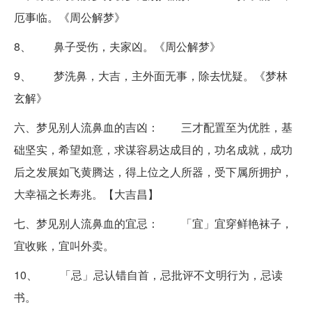
厄事临。《周公解梦》
8、 鼻子受伤，夫家凶。《周公解梦》
9、 梦洗鼻，大吉，主外面无事，除去忧疑。《梦林
玄解》
六、梦见别人流鼻血的吉凶：
三才配置至为优胜，基
础坚实，希望如意，求谋容易达成目的，功名成就，成功
后之发展如飞黄腾达，得上位之人所器，受下属所拥护，
大幸福之长寿兆。【大吉昌】
七、梦见别人流鼻血的宜忌：
「宜」宜穿鲜艳袜子，
宜收账，宜叫外卖。
10、 「忌」忌认错自首，忌批评不文明行为，忌读
书。