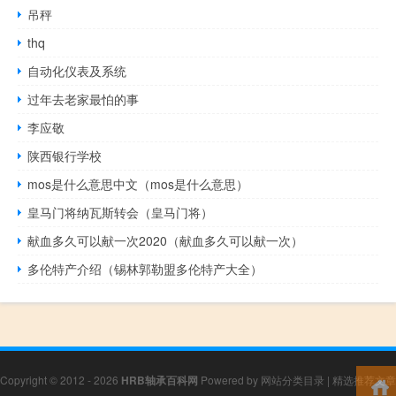
吊秤
thq
自动化仪表及系统
过年去老家最怕的事
李应敬
陕西银行学校
mos是什么意思中文（mos是什么意思）
皇马门将纳瓦斯转会（皇马门将）
献血多久可以献一次2020（献血多久可以献一次）
多伦特产介绍（锡林郭勒盟多伦特产大全）
Copyright © 2012 - 2026
HRB轴承百科网
Powered by
网站分类目录
|
精选推荐文章