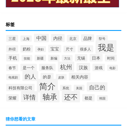
标签
中国
内径
品牌
三星
北京
型号
上海
我是
宝宝
奶粉
外径
很多人
尺寸
孕妇
手机
日本
无锡
时间
新疆
新编
技能
方法
杭州
汉族
是一个
服务队
游戏
春节
电影
的人
相关内容
的是
电视剧
皮肤
简介
自己的
科技有限公司
系统
美国
轴承
还不
详情
荣耀
都是
韩国
猜你想看的文章