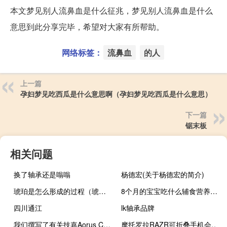
本文梦见别人流鼻血是什么征兆，梦见别人流鼻血是什么
意思到此分享完毕，希望对大家有所帮助。
网络标签：
流鼻血
的人
上一篇
孕妇梦见吃西瓜是什么意思啊（孕妇梦见吃西瓜是什么意思）
下一篇
锯末板
相关问题
换了轴承还是嗡嗡
杨德宏(关于杨德宏的简介)
琥珀是怎么形成的过程（琥珀是怎样形成的）
8个月的宝宝吃什么辅食营养好（8个月的宝宝吃什么）
四川通江
lk轴承品牌
我们撰写了有关技嘉Aorus CV27Q游戏显示器的信息
摩托罗拉RAZR可折叠手机会延迟一点